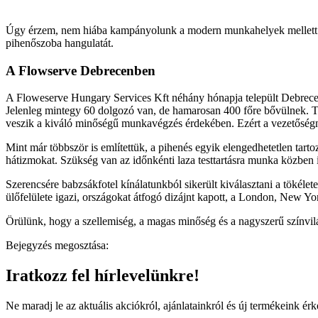
Úgy érzem, nem hiába kampányolunk a modern munkahelyek mellett. A 
pihenőszoba hangulatát.
A Flowserve Debrecenben
A Floweserve Hungary Services Kft néhány hónapja települt Debrecenb
Jelenleg mintegy 60 dolgozó van, de hamarosan 400 főre bővülnek. Tíz
veszik a kiváló minőségű munkavégzés érdekében. Ezért a vezetőségne
Mint már többször is említettük, a pihenés egyik elengedhetetlen tarto
hátizmokat. Szükség van az időnkénti laza testtartásra munka közben 
Szerencsére babzsákfotel kínálatunkból sikerült kiválasztani a tökél
ülőfelülete igazi, országokat átfogó dizájnt kapott, a London, New Y
Örülünk, hogy a szellemiség, a magas minőség és a nagyszerű színvilág
Bejegyzés megosztása:
Iratkozz fel hírlevelünkre!
Ne maradj le az aktuális akciókról, ajánlatainkról és új termékeink érk