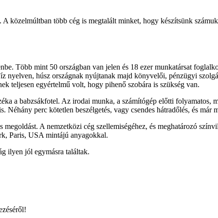
közelmúltban több cég is megtalált minket, hogy készítsünk számukra
e. Több mint 50 országban van jelen és 18 ezer munkatársat foglalkozta
 nyelven, húsz országnak nyújtanak majd könyvelői, pénzügyi szolgálta
k teljesen egyértelmű volt, hogy pihenő szobára is szükség van.
zéka a babzsákfotel. Az irodai munka, a számítógép előtti folyamatos, m
is. Néhány perc kötetlen beszélgetés, vagy csendes hátradőlés, és már 
etes megoldást. A nemzetközi cég szellemiségéhez, és meghatározó színv
ork, Paris, USA mintájú anyagokkal.
 ilyen jól egymásra találtak.
ezéséről!