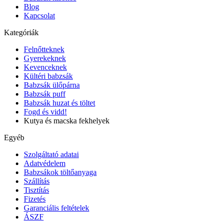
Blog
Kapcsolat
Kategóriák
Felnőtteknek
Gyerekeknek
Kevenceknek
Kültéri babzsák
Babzsák ülőpárna
Babzsák puff
Babzsák huzat és töltet
Fogd és vidd!
Kutya és macska fekhelyek
Egyéb
Szolgáltató adatai
Adatvédelem
Babzsákok töltőanyaga
Szállítás
Tisztítás
Fizetés
Garanciális feltételek
ÁSZF