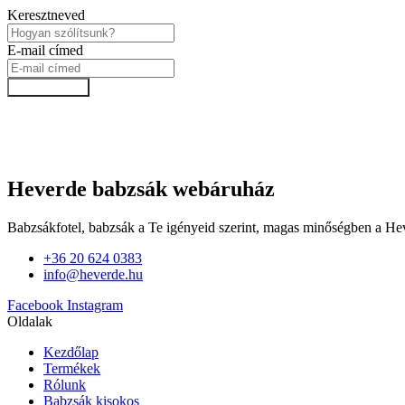
Keresztneved
E-mail címed
Feliratkozok!
Heverde babzsák webáruház
Babzsákfotel, babzsák a Te igényeid szerint, magas minőségben a He
+36 20 624 0383
info@heverde.hu
Facebook
Instagram
Oldalak
Kezdőlap
Termékek
Rólunk
Babzsák kisokos