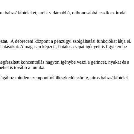
 babzsákfoteleket, amik vidámabbá, otthonosabbá teszik az irodai
t. A debreceni központ a pénzügyi szolgáltatási funkciókat látja el.
tásokat. A magasan képzett, fiatalos csapat igényeit is figyelembe
egfeszített koncentrálás nagyon igénybe veszi a gerincet, nyakat és a
mehet is tovább a munka.
ilágához minden szempontból illeszkedő szürke, piros babzsákfotelek