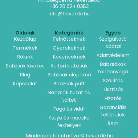
minőségben a Heverdétől
+36 20 624 0383
info@heverde.hu
Oldalak
Kategóriák
Egyéb
Kezdőlap
Felnőtteknek
Szolgáltató
adatai
Termékek
Gyerekeknek
Adatvédelem
Rólunk
Kevenceknek
Babzsákok
Babzsák kisokos
Kültéri babzsák
töltőanyaga
Blog
Babzsák ülőpárna
Szállítás
Kapcsolat
Babzsák puff
Tisztítás
Babzsák huzat és
Fizetés
töltet
Garanciális
Fogd és vidd!
feltételek
Kutya és macska
ÁSZF
fekhelyek
Minden jog fenntartva © heverde.hu