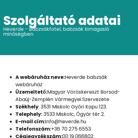
Szolgáltató adatai
Heverde - Babzsákfotel, babzsák kimagasló
minőségben
A webáruház neve:
Heverde babzsák
webáruház
Üzemeltető:
Magyar Vöröskereszt Borsod-
Abaúj-Zemplén Vármegyei Szervezete
Székhely
: 3531 Miskolc Győri Kapu 123.
Telephely:
3533 Miskolc, Ógyár tér 2.
E-mail cím:
info@heverde.hu
Telefonszám:
+36 70 275 6553
Cégjegyzékszám:
00 19 066802