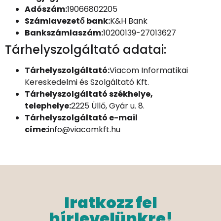
Adószám:
19066802205
Számlavezető bank:
K&H Bank
Bankszámlaszám:
10200139-27013627
Tárhelyszolgáltató adatai:
Tárhelyszolgáltató:
Viacom Informatikai
Kereskedelmi és Szolgáltató Kft.
Tárhelyszolgáltató székhelye,
telephelye:
2225 Üllő, Gyár u. 8.
Tárhelyszolgáltató e-mail
címe:
info@viacomkft.hu
Iratkozz fel
hírlevelünkre!