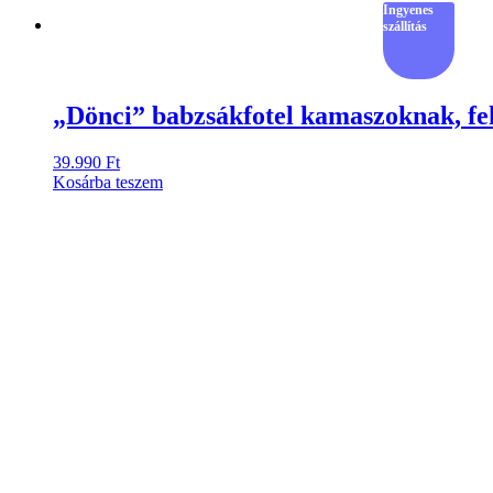
Ingyenes
szállítás
„Dönci” babzsákfotel kamaszoknak, fe
39.990
Ft
Kosárba teszem