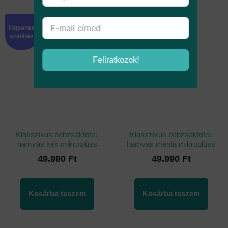
Ingyenes
Ingyenes
szállítás
szállítás
Feliratkozok!
Klasszikus babzsákfotel,
Klasszikus babzsákfotel,
hamvas kék mikroplüss
hamvas menta mikroplüss
49.990
Ft
49.990
Ft
Kosárba teszem
Kosárba teszem