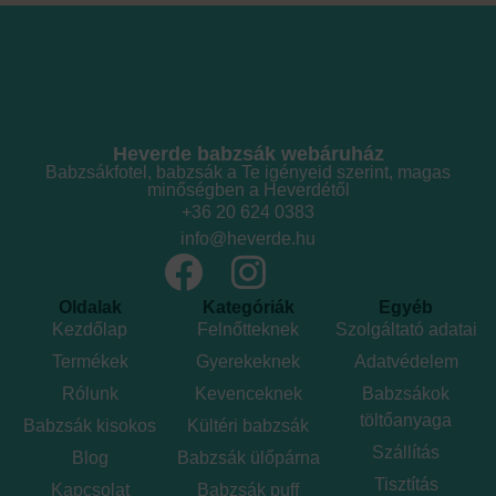
Heverde babzsák webáruház
Babzsákfotel, babzsák a Te igényeid szerint, magas
minőségben a Heverdétől
+36 20 624 0383
info@heverde.hu
Oldalak
Kategóriák
Egyéb
Kezdőlap
Felnőtteknek
Szolgáltató adatai
Termékek
Gyerekeknek
Adatvédelem
Rólunk
Kevenceknek
Babzsákok
töltőanyaga
Babzsák kisokos
Kültéri babzsák
Szállítás
Blog
Babzsák ülőpárna
Tisztítás
Kapcsolat
Babzsák puff