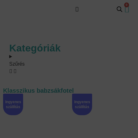
0
Kategóriák
Szűrés
Klasszikus babzsákfotel
Ingyenes
Ingyenes
szállítás
szállítás