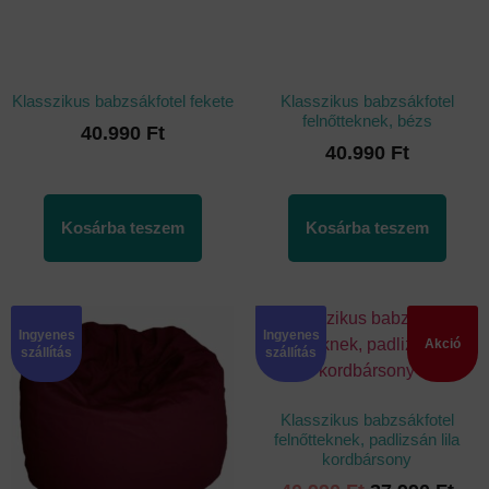
Klasszikus babzsákfotel fekete
Klasszikus babzsákfotel
felnőtteknek, bézs
40.990
Ft
40.990
Ft
Kosárba teszem
Kosárba teszem
Ingyenes
Ingyenes
Akció
szállítás
szállítás
Klasszikus babzsákfotel
felnőtteknek, padlizsán lila
kordbársony