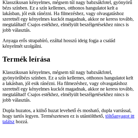
Klasszikusan kényelmes, mégsem túl nagy babzsákfotel, gyönyörű
bézs színben. Ez a szín kellemes, otthonos hangulatot kelt a
lakásban, jól esik ránézni. Ha filmezéshez, vagy olvasgatáshoz
szeretnél egy kényelmes kuckót magadnak, akkor ne keress tovább,
megtaláltad! Csajos estékhez, elmélyült beszélgetésekhez nincs is
jobb választás.
Anyaga erős strapabíró, ezáltal hosszú ideig fogja a család
kényelmét szolgálni.
Termék leírása
Klasszikusan kényelmes, mégsem túl nagy babzsákfotel,
gyönyörűbézs színben. Ez a szín kellemes, otthonos hangulatot kelt
a lakásban, jól esik ránézni. Ha filmezéshez, vagy olvasgatáshoz
szeretnél egy kényelmes kuckót magadnak, akkor ne keress tovább,
megtaláltad! Csajos estékhez, elmélyült beszélgetésekhez nincs is
jobb választás.
Dupla huzatos, a külső huzat levehető és mosható, dupla varrással,
hogy tartós legyen. Természetesen ez is utántölthető,
töltőanyagot itt
találsz
hozzá.