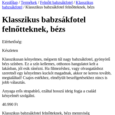
Kezdőlap
/
Termékek
/
Felnőtt babzsákfotel
/
Klasszikus
babzsákfotel
/ Klasszikus babzsákfotel felnőtteknek, bézs
Klasszikus babzsákfotel
felnőtteknek, bézs
Elérhetőség:
Készleten
Klasszikusan kényelmes, mégsem túl nagy babzsákfotel, gyönyörű
bézs színben. Ez a szín kellemes, otthonos hangulatot kelt a
lakásban, jól esik ránézni. Ha filmezéshez, vagy olvasgatáshoz
szeretnél egy kényelmes kuckót magadnak, akkor ne keress tovább,
megtaláltad! Csajos estékhez, elmélyült beszélgetésekhez nincs is
jobb választás.
Anyaga erős strapabíró, ezáltal hosszú ideig fogja a család
kényelmét szolgálni.
40.990
Ft
Klasszikus babzsákfotel felnőtteknek, bézs mennyiség