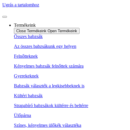
Ugrás a tartalomhoz
Termékeink
Close Termékeink
Open Termékeink
Összes babzsák
Az összes babzsákunk egy helyen
Felnőtteknek
Kényelmes babzsák felnőttek számára
Gyerekeknek
Babzsák választék a legkisebbeknek is
Kültéri babzsák
Strapabíró babzsákok kültérre és beltérre
Ülőpárna
Színes, kényelmes ülőkék választéka