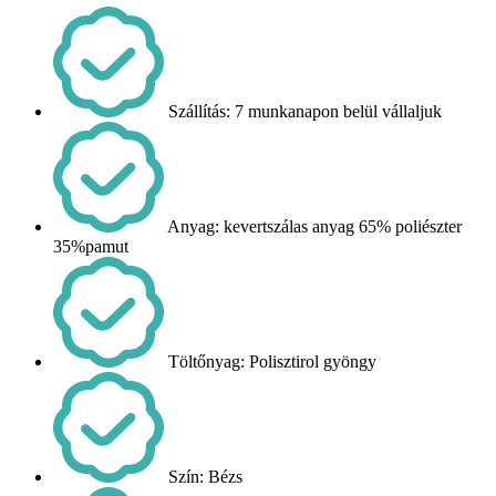
Szállítás: 7 munkanapon belül vállaljuk
Anyag: kevertszálas anyag 65% poliészter
35%pamut
Töltőnyag: Polisztirol gyöngy
Szín: Bézs