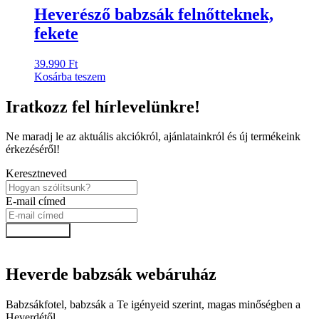
Heverésző babzsák felnőtteknek,
fekete
39.990
Ft
Kosárba teszem
Iratkozz fel hírlevelünkre!
Ne maradj le az aktuális akciókról, ajánlatainkról és új termékeink
érkezéséről!
Keresztneved
E-mail címed
Feliratkozok!
Heverde babzsák webáruház
Babzsákfotel, babzsák a Te igényeid szerint, magas minőségben a
Heverdétől