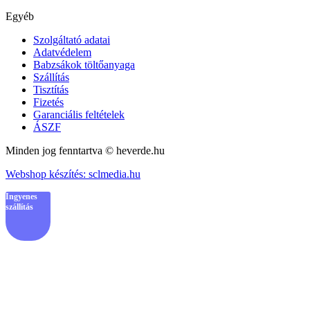
Egyéb
Szolgáltató adatai
Adatvédelem
Babzsákok töltőanyaga
Szállítás
Tisztítás
Fizetés
Garanciális feltételek
ÁSZF
Minden jog fenntartva © heverde.hu
Webshop készítés: sclmedia.hu
Ingyenes
szállítás