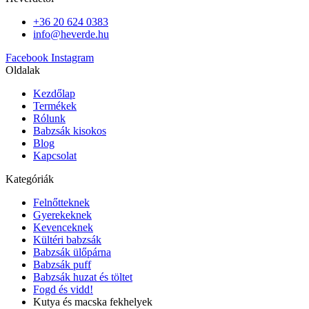
+36 20 624 0383
info@heverde.hu
Facebook
Instagram
Oldalak
Kezdőlap
Termékek
Rólunk
Babzsák kisokos
Blog
Kapcsolat
Kategóriák
Felnőtteknek
Gyerekeknek
Kevenceknek
Kültéri babzsák
Babzsák ülőpárna
Babzsák puff
Babzsák huzat és töltet
Fogd és vidd!
Kutya és macska fekhelyek