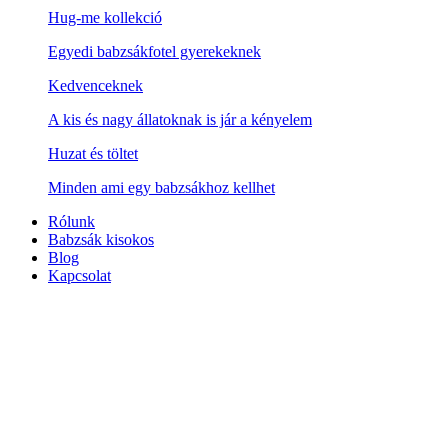
Hug-me kollekció
Egyedi babzsákfotel gyerekeknek
Kedvenceknek
A kis és nagy állatoknak is jár a kényelem
Huzat és töltet
Minden ami egy babzsákhoz kellhet
Rólunk
Babzsák kisokos
Blog
Kapcsolat