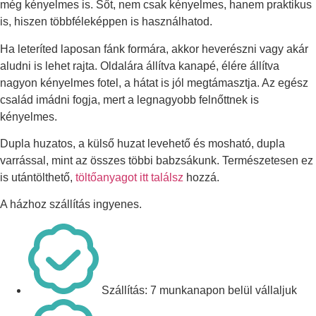
még kényelmes is. Sőt, nem csak kényelmes, hanem praktikus
is, hiszen többféleképpen is használhatod.
Ha leteríted laposan fánk formára, akkor heverészni vagy akár
aludni is lehet rajta. Oldalára állítva kanapé, élére állítva
nagyon kényelmes fotel, a hátat is jól megtámasztja. Az egész
család imádni fogja, mert a legnagyobb felnőttnek is
kényelmes.
Dupla huzatos, a külső huzat levehető és mosható, dupla
varrással, mint az összes többi babzsákunk. Természetesen ez
is utántölthető,
töltőanyagot itt találsz
hozzá.
A házhoz szállítás ingyenes.
Szállítás: 7 munkanapon belül vállaljuk