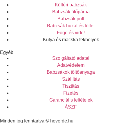
Kültéri babzsák
Babzsák ülőpárna
Babzsák puff
Babzsák huzat és töltet
Fogd és vidd!
Kutya és macska fekhelyek
Egyéb
Szolgáltató adatai
Adatvédelem
Babzsákok töltőanyaga
Szállítás
Tisztítás
Fizetés
Garanciális feltételek
ÁSZF
Minden jog fenntartva © heverde.hu