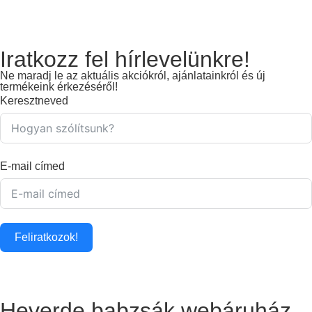
Iratkozz fel hírlevelünkre!
Ne maradj le az aktuális akciókról, ajánlatainkról és új
termékeink érkezéséről!
Keresztneved
E-mail címed
Feliratkozok!
Heverde babzsák webáruház