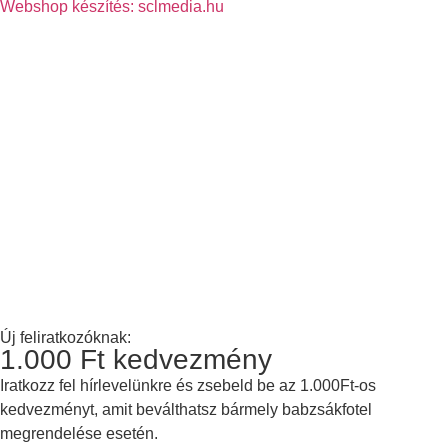
Webshop készítés: sclmedia.hu
Új feliratkozóknak:
1.000 Ft kedvezmény
Iratkozz fel hírlevelünkre és zsebeld be az 1.000Ft-os
kedvezményt, amit beválthatsz bármely babzsákfotel
megrendelése esetén.