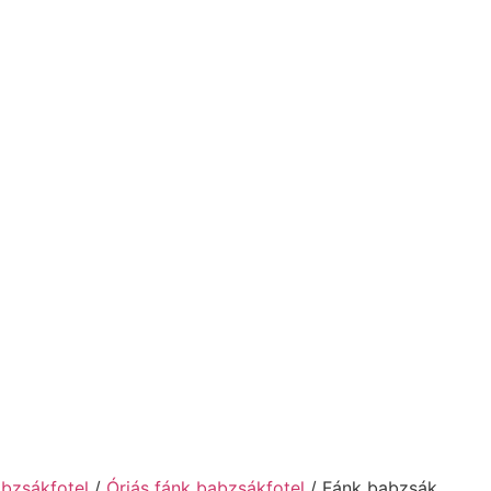
abzsákfotel
/
Óriás fánk babzsákfotel
/ Fánk babzsák,