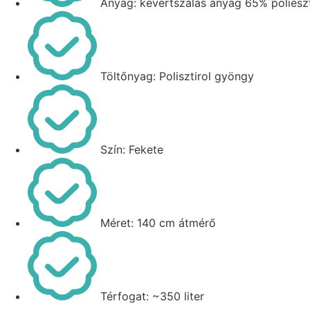
Anyag: kevertszálas anyag 65% poliés
Töltőnyag: Polisztirol gyöngy
Szín: Fekete
Méret: 140 cm átmérő
Térfogat: ~350 liter