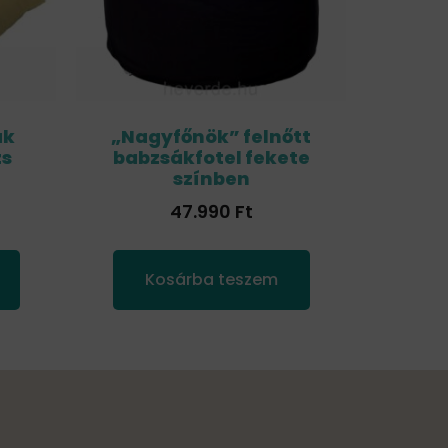
ák
„Nagyfőnök” felnőtt
zs
babzsákfotel fekete
színben
47.990
Ft
Kosárba teszem