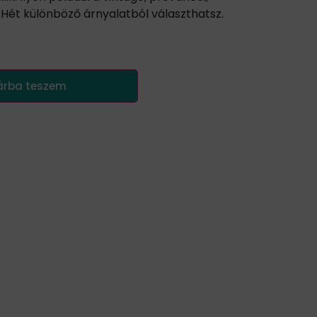
s. Hét különböző árnyalatból választhatsz.
árba teszem