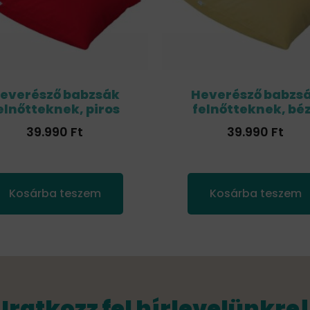
everésző babzsák
Heverésző babzs
elnőtteknek, piros
felnőtteknek, bé
39.990
Ft
39.990
Ft
Kosárba teszem
Kosárba teszem
Iratkozz fel hírlevelünkre!