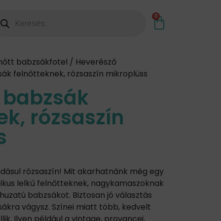
0
nőtt babzsákfotel
/
Heverésző
ák felnőtteknek, rózsaszín mikroplüss
 babzsák
ek, rózsaszín
s
adásul rózsaszín! Mit akarhatnánk még egy
ikus lelkű felnőtteknek, nagykamaszoknak
s huzatú babzsákot. Biztosan jó választás
sákra vágysz. Színei miatt több, kedvelt
llik. Ilyen például a vintage, provancei,