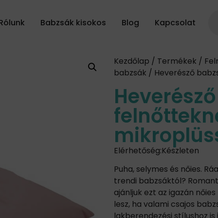
Rólunk
Babzsák kisokos
Blog
Kapcsolat
Kezdőlap
/
Termékek
/
Fel
babzsák
/ Heverésző babzs
Heverésző
felnőttekn
mikroplüs
Elérhetőség:
Készleten
Puha, selymes és nőies. Rá
trendi babzsáktól? Romant
ajánljuk ezt az igazán nőie
lesz, ha valami csajos babz
lakberendezési stílushoz is i