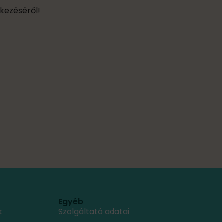
rkezéséről!
Egyéb
k
Szolgáltató adatai