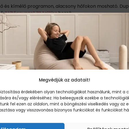
ető és kímélő programon, alacsony hőfokon mosható. Dupla
tő,
töltőanyagot itt találsz
hozzá.
Megvédjük az adatait!
iztosítása érdekében olyan technológiákat használunk, mint a c
ására és/vagy eléréséhez. Ha beleegyezik ezekbe a technológiák
ÚJ FELIRATKOZÓKNAK:
unk fel ezen az oldalon, mint a böngészési viselkedés vagy az e
1.000 FT
asztása vagy visszavonása bizonyos funkciókat és funkciókat há
KEDVEZMÉNY