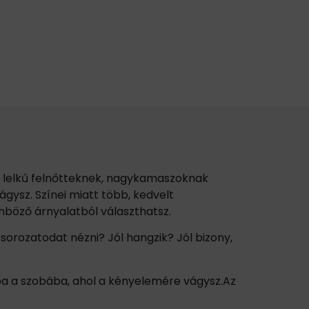
s lelkű felnőtteknek, nagykamaszoknak
ágysz. Színei miatt több, kedvelt
ülönböző árnyalatból választhatsz.
rozatodat nézni? Jól hangzik? Jól bizony,
a a szobába, ahol a kényelemére vágysz.Az