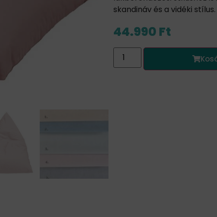
skandináv és a vidéki stílu
44.990
Ft
Kos