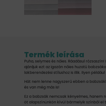
Termék leírása
Puha, selymes és nőies. Ráadásul rózsaszí
ajánljuk ezt az igazán nőies huzatú babzsáko
lakberendezési stílushoz is illik. Ilyen példá
Hát nem lenne nagyszerű ebben a babzsákba
és van még más is!
Ez a babzsák nemcsak kényelmes, hanem nag
öt alapszínünkön kívül bármelyik színből el 