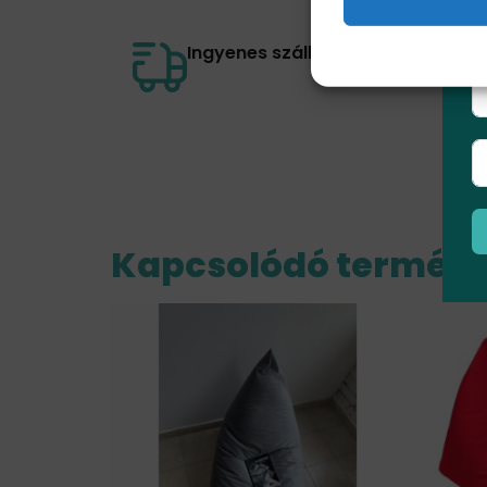
I
Ingyenes szállítás 30.000 Ft felet
Kapcsolódó termék