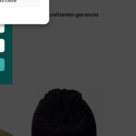
kintése
it
30 napos pénzvisszafizetési garancia