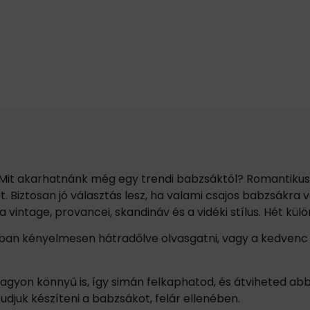
n! Mit akarhatnánk még egy trendi babzsáktól? Romantiku
t. Biztosan jó választás lesz, ha valami csajos babzsákra v
ul a vintage, provancei, skandináv és a vidéki stílus. Hét k
n kényelmesen hátradőlve olvasgatni, vagy a kedvenc so
yon könnyű is, így simán felkaphatod, és átviheted abb
tudjuk készíteni a babzsákot, felár ellenében.