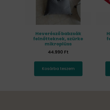
Heverésző babzsák
H
felnőtteknek, szürke
f
mikroplüss
44.990
Ft
Kosárba teszem