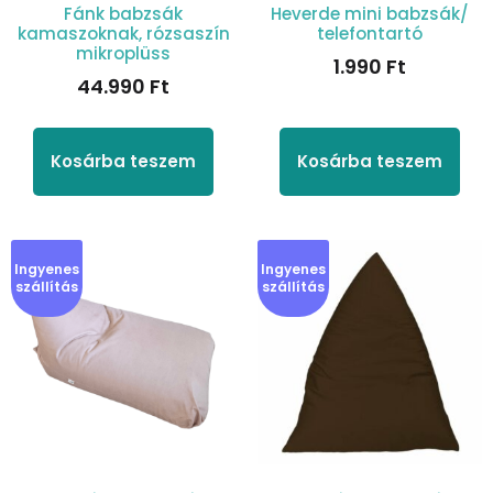
Fánk babzsák
Heverde mini babzsák/
kamaszoknak, rózsaszín
telefontartó
mikroplüss
1.990
Ft
44.990
Ft
Kosárba teszem
Kosárba teszem
Ingyenes
Ingyenes
szállítás
szállítás