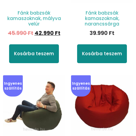
Fánk babzsák
Fánk babzsák
kamaszoknak, mályva
kamaszoknak,
velúr
narancssárga
45.990
Ft
42.990
Ft
39.990
Ft
Kosárba teszem
Kosárba teszem
Ingyenes
Ingyenes
szállítás
szállítás