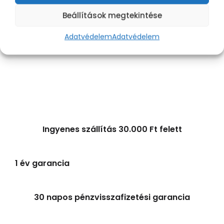
←
1
2
3
4
5
6
→
Ingyenes szállítás 30.000 Ft felett
1 év garancia
30 napos pénzvisszafizetési garancia