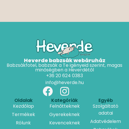
Heverde babzsák webáruház
Babzsákfotel, babzsák a Te igényeid szerint, magas
minőségben a Heverdétől
+36 20 624 0383
info@heverde.hu
Oldalak
Kategóriák
Egyéb
Kezdőlap
Felnőtteknek
Szolgáltató
adatai
Termékek
Gyerekeknek
Adatvédelem
Rólunk
Kevenceknek