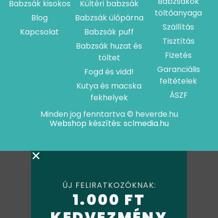
Babzsákok
Babzsák kisokos
Kültéri babzsák
töltőanyaga
Blog
Babzsák ülőpárna
Szállítás
Kapcsolat
Babzsák puff
Tisztítás
Babzsák huzat és
Fizetés
töltet
Garanciális
Fogd és vidd!
feltételek
Kutya és macska
ÁSZF
fekhelyek
Minden jog fenntartva © heverde.hu
Webshop készítés: sclmedia.hu
ÚJ FELIRATKOZÓKNAK:
1.000 FT
KEDVEZMÉNY