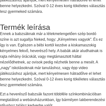
játékozáshoz ajánljuk, mert kényelmesen hátradőlve el lehet
benne helyezkedni. Szóval 0-12 éves korig tökéletes választás
lesz gyermeked számára.
Termék leírása
Ennek a babzsáknak már a lélekmelengetően szép bordó
színe is azt sugallja Neked, hogy: „Kényelmes vagyok”. És ez
így is van. Egészen a bébi kortól kezdve a kiskamaszokig
kényelmes fekvő, heverésző hely. A babák akár aludhatnak is
rajta néhány órácskát, vagy megtámasztott háttal
nézelődhetnek, az ovisok pedig nézhetik benne a mesét. A
„nagy” iskolásoknak már tanuláshoz, vagy épp video
játékozáshoz ajánljuk, mert kényelmesen hátradőlve el lehet
benne helyezkedni. Szóval 0-12 éves korig tökéletes választás
lesz gyermeked számára.
Ezt a heverésző babzsák fazont többféle színkombinációban
megtalálod a webáruházunkban, így bármilyen lakberendezési
stílushoz találsz kedvedre valót.