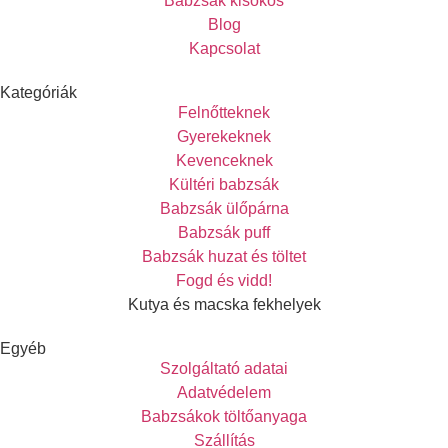
Babzsák kisokos
Blog
Kapcsolat
Kategóriák
Felnőtteknek
Gyerekeknek
Kevenceknek
Kültéri babzsák
Babzsák ülőpárna
Babzsák puff
Babzsák huzat és töltet
Fogd és vidd!
Kutya és macska fekhelyek
Egyéb
Szolgáltató adatai
Adatvédelem
Babzsákok töltőanyaga
Szállítás