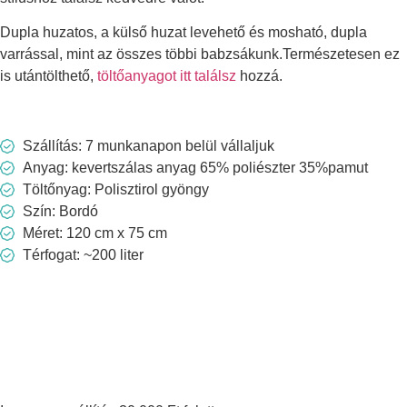
Dupla huzatos, a külső huzat levehető és mosható, dupla
varrással, mint az összes többi babzsákunk.Természetesen ez
is utántölthető,
töltőanyagot itt találsz
hozzá.
Szállítás: 7 munkanapon belül vállaljuk
Anyag: kevertszálas anyag 65% poliészter 35%pamut
Töltőnyag: Polisztirol gyöngy
Szín: Bordó
Méret: 120 cm x 75 cm
Térfogat: ~200 liter