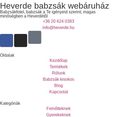
Heverde babzsák webáruház
Babzsákfotel, babzsák a Te igényeid szerint, magas
minőségben a Heverdétől
+36 20 624 0383
info@heverde.hu
Oldalak
Kezdőlap
Termékek
Rólunk
Babzsák kisokos
Blog
Kapcsolat
Kategóriák
Felnőtteknek
Gyerekeknek