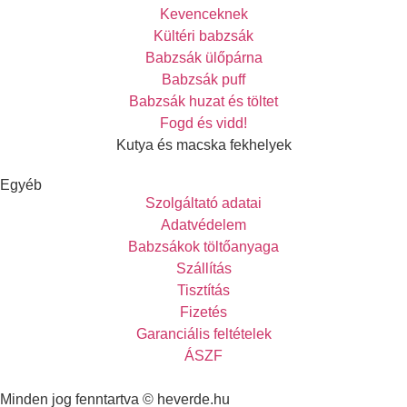
Kevenceknek
Kültéri babzsák
Babzsák ülőpárna
Babzsák puff
Babzsák huzat és töltet
Fogd és vidd!
Kutya és macska fekhelyek
Egyéb
Szolgáltató adatai
Adatvédelem
Babzsákok töltőanyaga
Szállítás
Tisztítás
Fizetés
Garanciális feltételek
ÁSZF
Minden jog fenntartva © heverde.hu