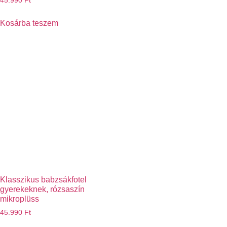
45.990
Ft
Kosárba teszem
Klasszikus babzsákfotel
gyerekeknek, rózsaszín
mikroplüss
45.990
Ft