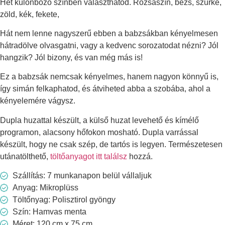
Hét különböző színben választhatod. Rózsaszín, bézs, szürke,
zöld, kék, fekete,
Hát nem lenne nagyszerű ebben a babzsákban kényelmesen
hátradölve olvasgatni, vagy a kedvenc sorozatodat nézni? Jól
hangzik? Jól bizony, és van még más is!
Ez a babzsák nemcsak kényelmes, hanem nagyon könnyű is,
így simán felkaphatod, és átviheted abba a szobába, ahol a
kényelemére vágysz.
Dupla huzattal készült, a külső huzat levehető és kímélő
programon, alacsony hőfokon mosható. Dupla varrással
készült, hogy ne csak szép, de tartós is legyen. Természetesen
utánatölthető,
töltőanyagot itt találsz
hozzá.
Szállítás: 7 munkanapon belül vállaljuk
Anyag: Mikroplüss
Töltőnyag: Polisztirol gyöngy
Szín: Hamvas menta
Méret: 120 cm x 75 cm