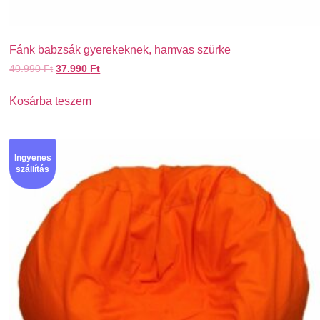
Fánk babzsák gyerekeknek, hamvas szürke
40.990
Ft
37.990
Ft
Kosárba teszem
Ingyenes
szállítás