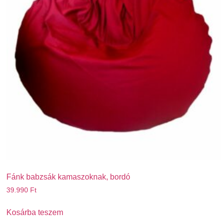
Fánk babzsák kamaszoknak, bordó
39.990
Ft
Kosárba teszem