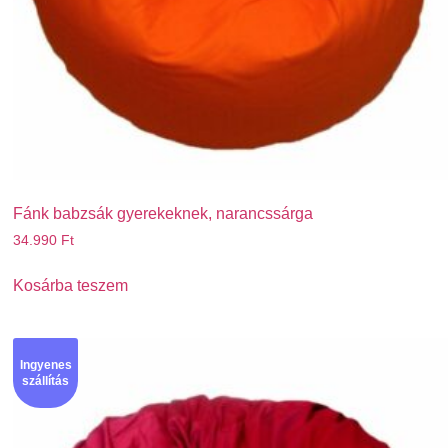
Fánk babzsák gyerekeknek, narancssárga
34.990
Ft
Kosárba teszem
Ingyenes
szállítás