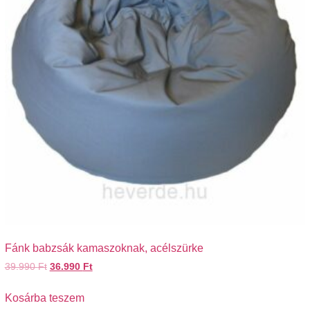
Fánk babzsák kamaszoknak, acélszürke
39.990
Ft
36.990
Ft
Kosárba teszem