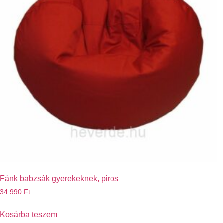
Fánk babzsák gyerekeknek, piros
34.990
Ft
Kosárba teszem