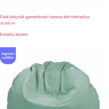
Fánk babzsák gyerekeknek, hamvas kék mikroplüss
39.990
Ft
Kosárba teszem
Ingyenes
szállítás