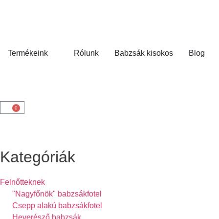
Termékeink
Rólunk
Babzsák kisokos
Blog
0
Kategóriák
Felnőtteknek
"Nagyfőnök" babzsákfotel
Csepp alakú babzsákfotel
Heverésző babzsák