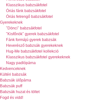
Klasszikus babzsákfotel
Óriás fánk babzsákfotel
Óriás fetrengő babzsákfotel
Gyerekeknek
"Dönci" babzsákfotel
"Kisfőnök" gyerek babzsákfotel
Fánk formájú gyerek babzsák
Heverésző babzsák gyerekeknek
Hug-Me babzsákfotel kollekció
Klasszikus babzsákfotel gyerekeknek
Nagy padlópárna
Kedvenceknek
Kültéri babzsák
Babzsák ülőpárna
Babzsák puff
Babzsák huzat és töltet
Fogd és vidd!