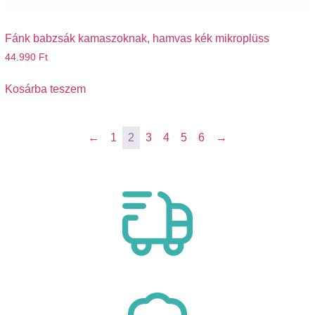
Fánk babzsák kamaszoknak, hamvas kék mikroplüss
44.990
Ft
Kosárba teszem
←
1
2
3
4
5
6
→