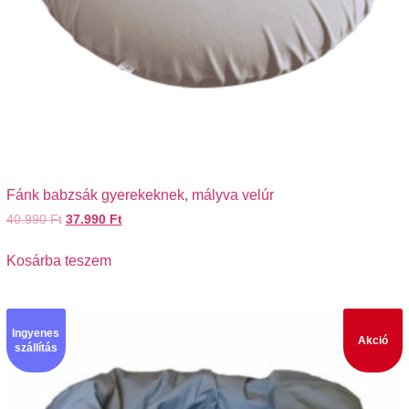
Fánk babzsák gyerekeknek, mályva velúr
40.990
Ft
37.990
Ft
Kosárba teszem
Ingyenes
Akció
szállítás