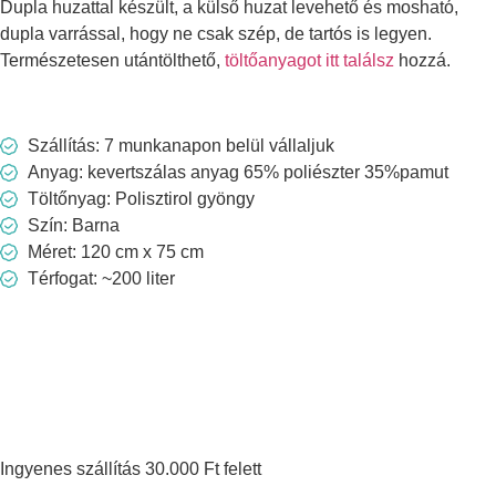
Dupla huzattal készült, a külső huzat levehető és mosható,
dupla varrással, hogy ne csak szép, de tartós is legyen.
Természetesen utántölthető,
töltőanyagot itt találsz
hozzá.
Szállítás: 7 munkanapon belül vállaljuk
Anyag: kevertszálas anyag 65% poliészter 35%pamut
Töltőnyag: Polisztirol gyöngy
Szín: Barna
Méret: 120 cm x 75 cm
Térfogat: ~200 liter
Ingyenes szállítás 30.000 Ft felett