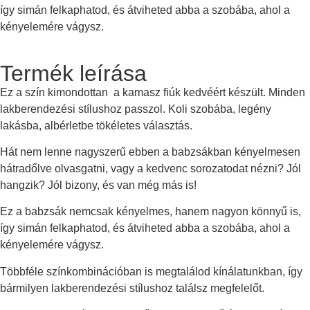
így simán felkaphatod, és átviheted abba a szobába, ahol a
kényelemére vágysz.
Termék leírása
Ez a szín kimondottan a kamasz fiúk kedvéért készült. Minden
lakberendezési stílushoz passzol. Koli szobába, legény
lakásba, albérletbe tökéletes választás.
Hát nem lenne nagyszerű ebben a babzsákban kényelmesen
hátradőlve olvasgatni, vagy a kedvenc sorozatodat nézni? Jól
hangzik? Jól bizony, és van még más is!
Ez a babzsák nemcsak kényelmes, hanem nagyon könnyű is,
így simán felkaphatod, és átviheted abba a szobába, ahol a
kényelemére vágysz.
Többféle színkombinációban is megtalálod kínálatunkban, így
bármilyen lakberendezési stílushoz találsz megfelelőt.