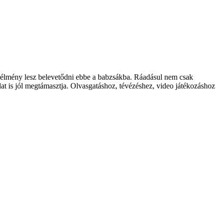
ő élmény lesz belevetődni ebbe a babzsákba. Ráadásul nem csak
tadat is jól megtámasztja. Olvasgatáshoz, tévézéshez, video játékozáshoz