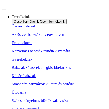
Ugrás
a
tartalomhoz
Termékeink
Close Termékeink
Open Termékeink
Összes babzsák
Az összes babzsákunk egy helyen
Felnőtteknek
Kényelmes babzsák felnőttek számára
Gyerekeknek
Babzsák választék a legkisebbeknek is
Kültéri babzsák
Strapabíró babzsákok kültérre és beltérre
Ülőpárna
Színes, kényelmes ülőkék választéka
Hug-me kollekció