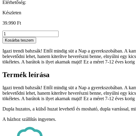
Elérhetőség:
Készleten
39.990
Ft
Fánk
babzsák
Kosárba teszem
kamaszoknak,
narancssárga
Igazi trendi babzsák! Ettől mindig süt a Nap a gyerekszobában. A ka
mennyiség
belevetődni lehet, hanem kiterítve heverészni benne, elnyúlni egy kicsi
tökéletes. A barátok is ilyet akarnak majd! Ez a méret 7-12 éves korig 
Termék leírása
Igazi trendi babzsák! Ettől mindig süt a Nap a gyerekszobában. A ka
belevetődni lehet, hanem kiterítve heverészni benne, elnyúlni egy kicsi
tökéletes. A barátok is ilyet akarnak majd! Ez a méret 7-12 éves korig 
Dupla huzatos, a külső huzat levehető és mosható, dupla varrással, m
A házhoz szállítás ingyenes.