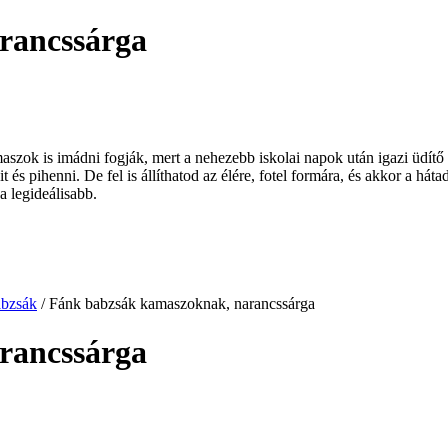
rancssárga
maszok is imádni fogják, mert a nehezebb iskolai napok után igazi üdít
t és pihenni. De fel is állíthatod az élére, fotel formára, és akkor a há
a legideálisabb.
abzsák
/ Fánk babzsák kamaszoknak, narancssárga
rancssárga