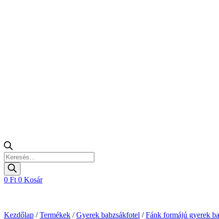
Products
search
0
Ft
0
Kosár
Kezdőlap
/
Termékek
/
Gyerek babzsákfotel
/
Fánk formájú gyerek b