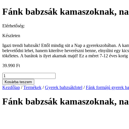
Fánk babzsák kamaszoknak, na
Elérhetőség:
Készleten
Igazi trendi babzsák! Ettől mindig süt a Nap a gyerekszobában. A ka
belevetődni lehet, hanem kiterítve heverészni benne, elnyúlni egy kicsi
tökéletes. A barátok is ilyet akarnak majd! Ez a méret 7-12 éves korig 
39.990
Ft
Fánk
babzsák
Kosárba teszem
kamaszoknak,
Kezdőlap
/
Termékek
/
Gyerek babzsákfotel
/
Fánk formájú gyerek b
narancssárga
mennyiség
Fánk babzsák kamaszoknak, na