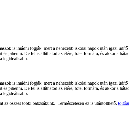
maszok is imádni fogják, mert a nehezebb iskolai napok után igazi üdít
t és pihenni. De fel is állíthatod az élére, fotel formára, és akkor a há
a legideálisabb.
maszok is imádni fogják, mert a nehezebb iskolai napok után igazi üdít
t és pihenni. De fel is állíthatod az élére, fotel formára, és akkor a há
a legideálisabb.
int az összes többi babzsákunk. Természetesen ez is utántölthető,
töltőa