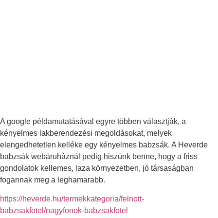
A google példamutatásával egyre többen választják, a
kényelmes lakberendezési megoldásokat, melyek
elengedhetetlen kelléke egy kényelmes babzsák. A Heverde
babzsák webáruháznál pedig hiszünk benne, hogy a friss
gondolatok kellemes, laza környezetben, jó társaságban
fogannak meg a leghamarabb.
https://heverde.hu/termekkategoria/felnott-
babzsakfotel/nagyfonok-babzsakfotel