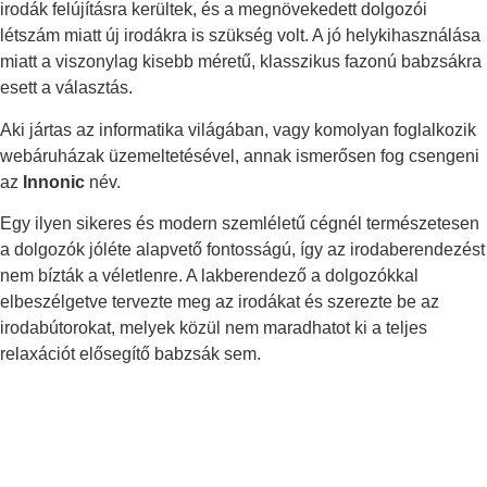
irodák felújításra kerültek, és a megnövekedett dolgozói
létszám miatt új irodákra is szükség volt. A jó helykihasználása
miatt a viszonylag kisebb méretű, klasszikus fazonú babzsákra
esett a választás.
Aki jártas az informatika világában, vagy komolyan foglalkozik
webáruházak üzemeltetésével, annak ismerősen fog csengeni
az
Innonic
név.
Egy ilyen sikeres és modern szemléletű cégnél természetesen
a dolgozók jóléte alapvető fontosságú, így az irodaberendezést
nem bízták a véletlenre. A lakberendező a dolgozókkal
elbeszélgetve tervezte meg az irodákat és szerezte be az
irodabútorokat, melyek közül nem maradhatot ki a teljes
relaxációt elősegítő babzsák sem.