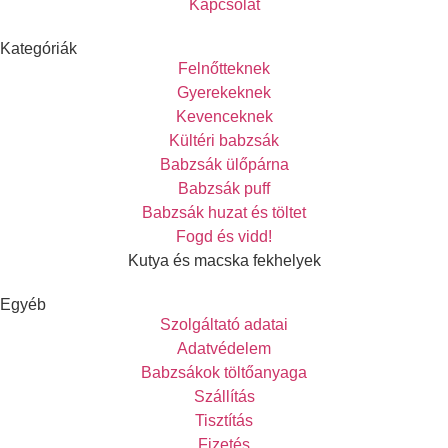
Kapcsolat
Kategóriák
Felnőtteknek
Gyerekeknek
Kevenceknek
Kültéri babzsák
Babzsák ülőpárna
Babzsák puff
Babzsák huzat és töltet
Fogd és vidd!
Kutya és macska fekhelyek
Egyéb
Szolgáltató adatai
Adatvédelem
Babzsákok töltőanyaga
Szállítás
Tisztítás
Fizetés