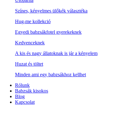
Ülőpárna
Színes, kényelmes ülőkék választéka
Hug-me kollekció
Egyedi babzsákfotel gyerekeknek
Kedvenceknek
A kis és nagy állatoknak is jár a kényelem
Huzat és töltet
Minden ami egy babzsákhoz kellhet
Rólunk
Babzsák kisokos
Blog
Kapcsolat