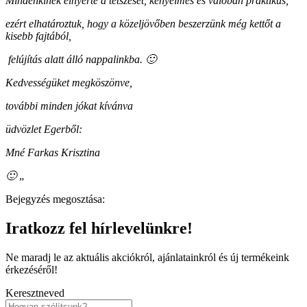
Mindenkinek elnyerte a tetszését, kényelmes és valóban praktikus,
ezért elhatároztuk, hogy a közeljövőben beszerzünk még kettőt a
kisebb fajtából,
felújítás alatt álló nappalinkba. 🙂
Kedvességüket megköszönve,
további minden jókat kívánva
üdvözlet Egerből:
Mné Farkas Krisztina
🙂
„
Bejegyzés megosztása:
Iratkozz fel hírlevelünkre!
Ne maradj le az aktuális akciókról, ajánlatainkról és új termékeink
érkezéséről!
Keresztneved