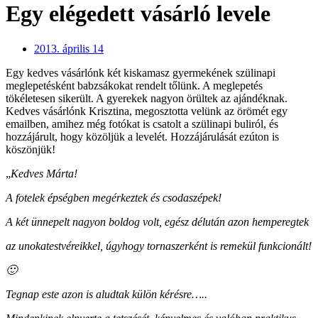
Egy elégedett vásárló levele
2013. április 14
Egy kedves vásárlónk két kiskamasz gyermekének szülinapi
meglepetésként babzsákokat rendelt tőlünk. A meglepetés
tökéletesen sikerült. A gyerekek nagyon örültek az ajándéknak.
Kedves vásárlónk Krisztina, megosztotta velünk az örömét egy
emailben, amihez még fotókat is csatolt a szülinapi buliról, és
hozzájárult, hogy közöljük a levelét. Hozzájárulását ezúton is
köszönjük!
„
Kedves Márta!
A fotelek épségben megérkeztek és csodaszépek!
A két ünnepelt nagyon boldog volt, egész délután azon hemperegtek
az unokatestvéreikkel, úgyhogy tornaszerként is remekül funkcionált!
🙂
Tegnap este azon is aludtak külön kérésre…..