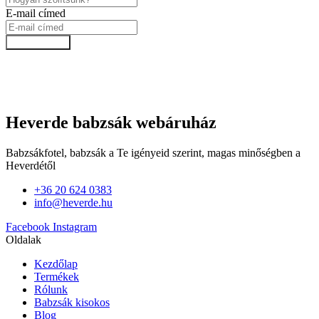
E-mail címed
Feliratkozok!
Heverde babzsák webáruház
Babzsákfotel, babzsák a Te igényeid szerint, magas minőségben a
Heverdétől
+36 20 624 0383
info@heverde.hu
Facebook
Instagram
Oldalak
Kezdőlap
Termékek
Rólunk
Babzsák kisokos
Blog