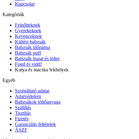
Kapcsolat
Kategóriák
Felnőtteknek
Gyerekeknek
Kevenceknek
Kültéri babzsák
Babzsák ülőpárna
Babzsák puff
Babzsák huzat és töltet
Fogd és vidd!
Kutya és macska fekhelyek
Egyéb
Szolgáltató adatai
Adatvédelem
Babzsákok töltőanyaga
Szállítás
Tisztítás
Fizetés
Garanciális feltételek
ÁSZF