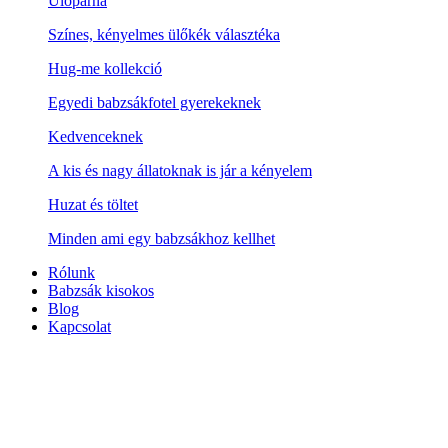
Ülőpárna
Színes, kényelmes ülőkék választéka
Hug-me kollekció
Egyedi babzsákfotel gyerekeknek
Kedvenceknek
A kis és nagy állatoknak is jár a kényelem
Huzat és töltet
Minden ami egy babzsákhoz kellhet
Rólunk
Babzsák kisokos
Blog
Kapcsolat