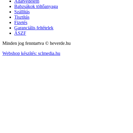
Adatvédelem
Babzsákok töltőanyaga
Szállítás
Tisztítás
Fizetés
Garanciális feltételek
ÁSZF
Minden jog fenntartva © heverde.hu
Webshop készítés: sclmedia.hu