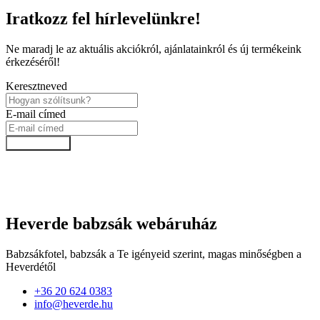
Iratkozz fel hírlevelünkre!
Ne maradj le az aktuális akciókról, ajánlatainkról és új termékeink
érkezéséről!
Keresztneved
E-mail címed
Feliratkozok!
Heverde babzsák webáruház
Babzsákfotel, babzsák a Te igényeid szerint, magas minőségben a
Heverdétől
+36 20 624 0383
info@heverde.hu