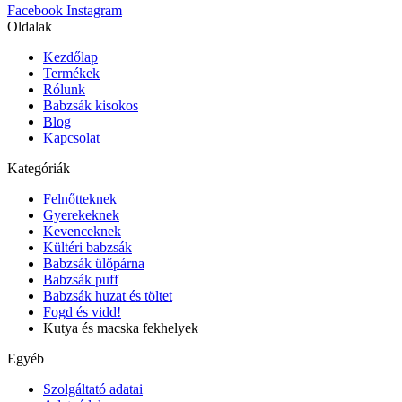
Facebook
Instagram
Oldalak
Kezdőlap
Termékek
Rólunk
Babzsák kisokos
Blog
Kapcsolat
Kategóriák
Felnőtteknek
Gyerekeknek
Kevenceknek
Kültéri babzsák
Babzsák ülőpárna
Babzsák puff
Babzsák huzat és töltet
Fogd és vidd!
Kutya és macska fekhelyek
Egyéb
Szolgáltató adatai