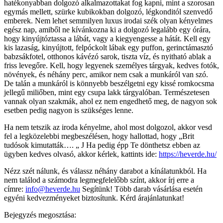
hatékonyabban dolgozó alkalmazottakat fog kapni, mint a szorosan
egymás mellett, szürke kubikokban dolgozó, légkonditól szenvedő
emberek. Nem lehet semmilyen luxus irodai szék olyan kényelmes
egész nap, amiből ne kívánkozna ki a dolgozó legalább egy órára,
hogy kinyújtóztassa a lábát, vagy a kiegyengesse a hátát. Kell egy
kis lazaság, kinyújtott, felpóckolt lábak egy puffon, gerinctámasztó
babzsákfotel, otthonos kávézó sarok, tiszta víz, és nyitható ablak a
friss levegőre. Kell, hogy legyenek személyes tárgyak, kedves fotók,
növények, és néhány perc, amikor nem csak a munkáról van szó.
De talán a munkáról is könnyebb beszélgetni egy kissé romkocsma
jellegű miliőben, mint egy csupa lakk tárgyalóban. Természetesen
vannak olyan szakmák, ahol ez nem engedhető meg, de nagyon sok
esetben pedig nagyon is szükséges lenne.
Ha nem tetszik az iroda kényelme, ahol most dolgozol, akkor vesd
fel a legközelebbi megbeszélésen, hogy hallottad, hogy „Brit
tudósok kimutatták…. „ J Ha pedig épp Te dönthetsz ebben az
ügyben kedves olvasó, akkor kérlek, kattints ide:
https://heverde.hu/
Nézz szét nálunk, és válassz néhány darabot a kínálatunkból. Ha
nem találod a számodra legmegfelelőbb színt, akkor írj erre a
címre:
info@heverde.hu
Segítünk! Több darab vásárlása esetén
egyéni kedvezményeket biztosítunk. Kérd árajánlatunkat!
Bejegyzés megosztása: