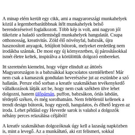
A minap elém került egy cikk, ami a magyarországi munkahelyek
közül a legemberbarátibbnak ítélt munkahelyek belső
berendezéseivel foglalkozott. Több kép is volt, ami nagyon jól
tükrözte a haladó szellemiségű munkahelyek hangulatát. Csupa
otthonosság, kreativitás. Zöld élő növényfal, babzsák, újra
hasznosított anyagok, felújított bútorok, melyeket eredetileg nem
irodákba szántak. De most egy új környezetben, új párosításokkal
ismét életre keltek, inspirálva a körülöttük dolgozó embereket.
Itt szeretném kiemelni, hogy végre elindult az áttörés
Magyarországon is a babzsákkal kapcsolatos szemléletben! Már
nem csak a kamaszok gondtalan heverészése jut az eszünkbe a szó
hallatán. Persze első sorban a kreatív szakmákban tevékenykedő
vállalkozások látják azt be, hogy nem csak székben ülve lehet
dolgozni, hanem
ülőpárnán
, puffon, babzsákon, óriás labdán,
térdeplő széken, és még sorolhatnám. Nem feltétlenül kellenek a
trendi design bútorok, hogy egyedi, hangulatos, és élhető legyen az
iroda. Lehet például egy Heverde sarok is valahol a dolgozók
néhány perces relaxálása céljából!
A kreatív szakmákban dolgozóknak úgy kell a lazaság napközben
is, mint a levegő. Az a munkáltató, aki ezt felismeri, sokkal