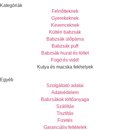
Kategóriák
Felnőtteknek
Gyerekeknek
Kevenceknek
Kültéri babzsák
Babzsák ülőpárna
Babzsák puff
Babzsák huzat és töltet
Fogd és vidd!
Kutya és macska fekhelyek
Egyéb
Szolgáltató adatai
Adatvédelem
Babzsákok töltőanyaga
Szállítás
Tisztítás
Fizetés
Garanciális feltételek