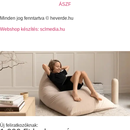
ÁSZF
Minden jog fenntartva © heverde.hu
Webshop készítés: sclmedia.hu
Új feliratkozóknak: