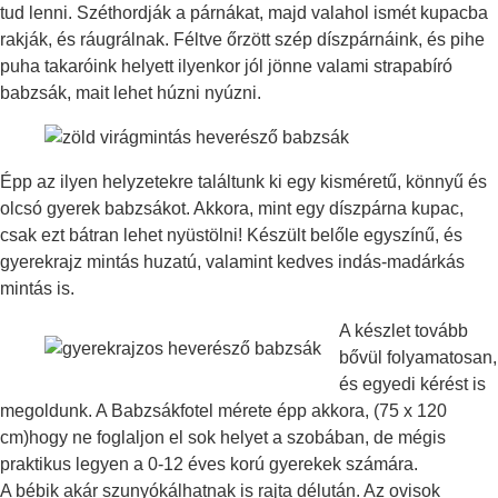
tud lenni. Széthordják a párnákat, majd valahol ismét kupacba
rakják, és ráugrálnak. Féltve őrzött szép díszpárnáink, és pihe
puha takaróink helyett ilyenkor jól jönne valami strapabíró
babzsák, mait lehet húzni nyúzni.
Épp az ilyen helyzetekre találtunk ki egy kisméretű, könnyű és
olcsó gyerek babzsákot. Akkora, mint egy díszpárna kupac,
csak ezt bátran lehet nyüstölni! Készült belőle egyszínű, és
gyerekrajz mintás huzatú, valamint kedves indás-madárkás
mintás is.
A készlet tovább
bővül folyamatosan,
és egyedi kérést is
megoldunk. A Babzsákfotel mérete épp akkora, (75 x 120
cm)hogy ne foglaljon el sok helyet a szobában, de mégis
praktikus legyen a 0-12 éves korú gyerekek számára.
A bébik akár szunyókálhatnak is rajta délután. Az ovisok