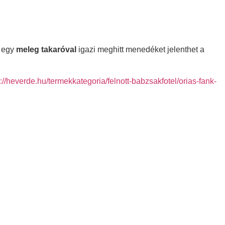
 egy
meleg takaróval
igazi meghitt menedéket jelenthet a
s://heverde.hu/termekkategoria/felnott-babzsakfotel/orias-fank-