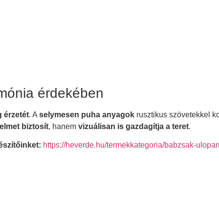
rmónia érdekében
 érzetét
. A
selymesen puha anyagok
rusztikus szövetekkel 
elmet biztosít
, hanem
vizuálisan is gazdagítja a teret
.
szítőinket:
https://heverde.hu/termekkategoria/babzsak-ulopar