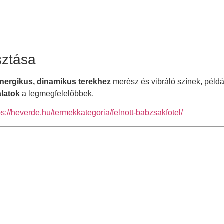
sztása
nergikus, dinamikus terekhez
merész és vibráló színek, péld
alatok
a legmegfelelőbbek.
ps://heverde.hu/termekkategoria/felnott-babzsakfotel/