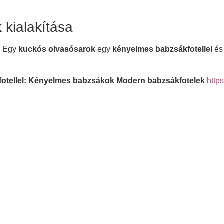
k kialakítása
. Egy
kuckós olvasósarok
egy
kényelmes babzsákfotellel
és
tellel:
Kényelmes babzsákok Modern babzsákfotelek
http