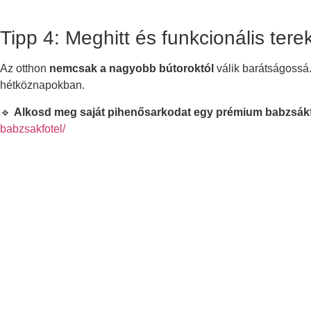
Tipp 4: Meghitt és funkcionális tere
Az otthon
nemcsak a nagyobb bútoroktól
válik barátságossá
hétköznapokban.
🔹
Alkosd meg saját pihenősarkodat egy prémium babzsákfo
babzsakfotel/