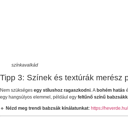
színkavalkád
Tipp 3: Színek és textúrák merész 
Nem szükséges
egy stílushoz ragaszkodni
. A
bohém hatás
é
egy hangsúlyos elemmel, például egy
feltűnő színű babzsákk
🔹
Nézd meg trendi babzsák kínálatunkat:
https://heverde.h