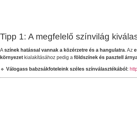
Tipp 1: A megfelelő színvilág kivála
A
színek hatással vannak a közérzetre és a hangulatra
. Az
e
környezet
kialakításához pedig a
földszínek és pasztell árny
🔹
Válogass babzsákfoteleink széles színválasztékából:
htt