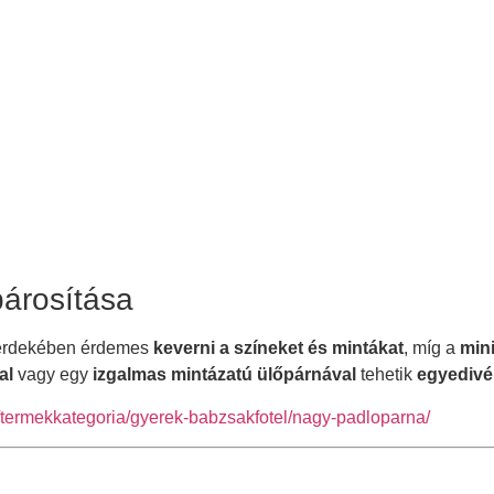
párosítása
rdekében érdemes
keverni a színeket és mintákat
, míg a
mini
al
vagy egy
izgalmas mintázatú ülőpárnával
tehetik
egyedivé
u/termekkategoria/gyerek-babzsakfotel/nagy-padloparna/