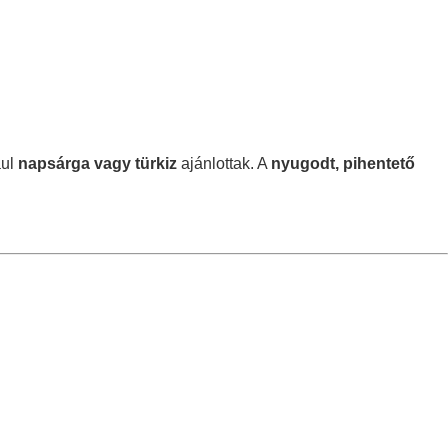
ául
napsárga vagy türkiz
ajánlottak. A
nyugodt, pihentető