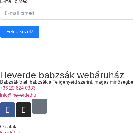
E-mail címed
Feliratkozok!
Heverde babzsák webáruház
Babzsákfotel, babzsák a Te igényeid szerint, magas minőségb
+36 20 624 0383
info@heverde.hu
Oldalak
Kezdőlap