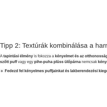
Tipp 2: Textúrák kombinálása a ha
A
tapintási élmény
is fokozza a
kényelmet és az otthonosság
szőtt puff
vagy egy
pihe-puha plüss ülőpárna
nemcsak
kény
🔹
Fedezd fel kényelmes puffjainkat és lakberendezési kiegé