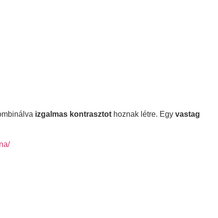
kombinálva
izgalmas kontrasztot
hoznak létre. Egy
vastag
na/