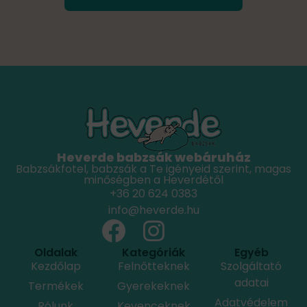
Heverde babzsák webáruház
Babzsákfotel, babzsák a Te igényeid szerint, magas
minőségben a Heverdétől
+36 20 624 0383
info@heverde.hu
Oldalak
Kategóriák
Egyéb
Kezdőlap
Felnőtteknek
Szolgáltató
adatai
Termékek
Gyerekeknek
Adatvédelem
Rólunk
Kevenceknek