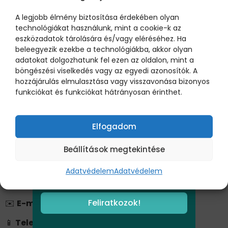
nemcsak kényelmesek és játékosak, hanem
aromaterápiás hatásukkal segítik a gyermekek
A legjobb élmény biztosítása érdekében olyan
ellazulását és megnyugvását
. 🌿✨ Fedezzétek fel a
technológiákat használunk, mint a cookie-k az
ÚJ FELIRATKOZÓKNAK:
Heverde gyerekbabzsákokat itt:
eszközadatok tárolására és/vagy eléréséhez. Ha
1.000 FT
beleegyezik ezekbe a technológiákba, akkor olyan
https://heverde.hu/termekkategoria/gyerek-
KEDVEZMÉNY
adatokat dolgozhatunk fel ezen az oldalon, mint a
babzsakfotel/
böngészési viselkedés vagy az egyedi azonosítók. A
Iratkozz fel hírlevelünkre és zsebeld be az
hozzájárulás elmulasztása vagy visszavonása bizonyos
📢
Eredményhirdetés:
2025. április 29.-én
1.000Ft-os kedvezményt, amit beválthatsz
funkciókat és funkciókat hátrányosan érinthet.
A díjazottakat emailben is értesítjük, és az ünnepélyes
bármely babzsákfotel megrendelése
eredményhirdetésen hozzuk nyilvánosságra a végső
esetén.
sorrendet!
Elfogadom
💡
Tipp a sikerhez!
Beállítások megtekintése
Osszátok meg minél többen a gyermekek alkotásait a
Facebookon, hogy minél több szavazatot kapjanak! 🙌
Adatvédelem
Adatvédelem
📞
További információk:
Feliratkozok!
✉️
E-mail:
tucernaszeretet@voroskereszt.hu
📱
Telefon:
+3620 624 0383