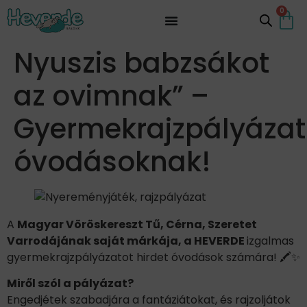
0
Nyuszis babzsákot
az ovimnak” –
Gyermekrajzpályázat
óvodásoknak!
A
Magyar Vöröskereszt Tű, Cérna, Szeretet
Varrodájának saját márkája, a HEVERDE
izgalmas
gyermekrajzpályázatot hirdet óvodások számára! 🖍️✨
Miről szól a pályázat?
Engedjétek szabadjára a fantáziátokat, és rajzoljátok