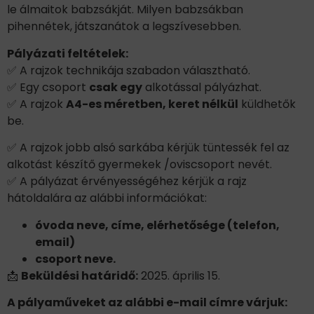
le álmaitok babzsákját. Milyen babzsákban
pihennétek, játszanátok a legszívesebben.
Pályázati feltételek:
✅ A rajzok technikája szabadon választható.
✅ Egy csoport
csak egy
alkotással pályázhat.
✅ A rajzok
A4-es méretben, keret nélkül
küldhetők
be.
✅ A rajzok jobb alsó sarkába kérjük tüntessék fel az
alkotást készítő gyermekek /oviscsoport nevét.
✅ A pályázat érvényességéhez kérjük a rajz
hátoldalára az alábbi információkat:
óvoda neve, címe, elérhetősége (telefon,
email)
csoport neve.
📩
Beküldési határidő:
2025. április 15.
A pályaműveket az alábbi e-mail címre várjuk: