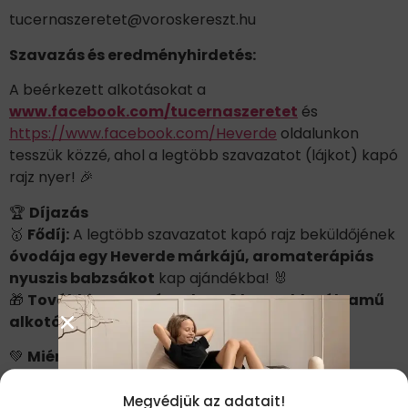
tucernaszeretet@voroskereszt.hu
Szavazás és eredményhirdetés:
A beérkezett alkotásokat a
www.facebook.com/tucernaszeretet
és
https://www.facebook.com/Heverde
oldalunkon
tesszük közzé, ahol a legtöbb szavazatot (lájkot) kapó
rajz nyer! 🎉
🏆
Díjazás
🥇
Fődíj:
A legtöbb szavazatot kapó rajz beküldőjének
óvodája egy Heverde márkájú, aromaterápiás
nyuszis babzsákot
kap ajándékba! 🐰
🎁
További nyeremények:
Az
3 legszebb pályamű
alkotói
is különleges ajándékban részesülnek!
💚
Miért különleges a Heverde babzsák?
A Heverde márka legújabb állatos babzsákjai
Megvédjük az adatait!