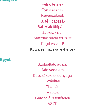
Felnőtteknek
Gyerekeknek
Kevenceknek
Kültéri babzsák
Babzsák ülőpárna
Babzsák puff
Babzsák huzat és töltet
Fogd és vidd!
Kutya és macska fekhelyek
Egyéb
Szolgáltató adatai
Adatvédelem
Babzsákok töltőanyaga
Szállítás
Tisztítás
Fizetés
Garanciális feltételek
ÁSZF