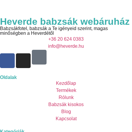
Heverde babzsák webáruház
Babzsákfotel, babzsák a Te igényeid szerint, magas
minőségben a Heverdétől
+36 20 624 0383
info@heverde.hu
Oldalak
Kezdőlap
Termékek
Rólunk
Babzsák kisokos
Blog
Kapcsolat
Kategóriák