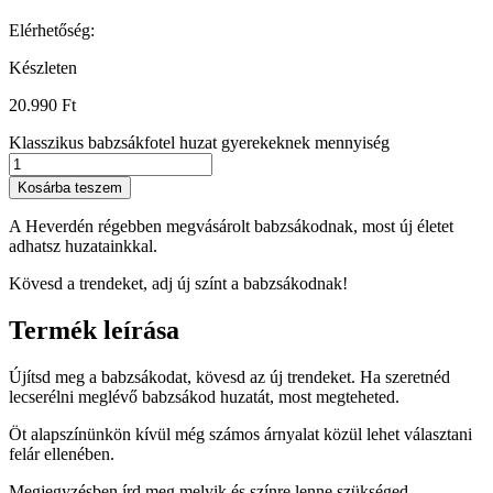
Elérhetőség:
Készleten
20.990
Ft
Klasszikus babzsákfotel huzat gyerekeknek mennyiség
Kosárba teszem
A Heverdén régebben megvásárolt babzsákodnak, most új életet
adhatsz huzatainkkal.
Kövesd a trendeket, adj új színt a babzsákodnak!
Termék leírása
Újítsd meg a babzsákodat, kövesd az új trendeket. Ha szeretnéd
lecserélni meglévő babzsákod huzatát, most megteheted.
Öt alapszínünkön kívül még számos árnyalat közül lehet választani
felár ellenében.
Megjegyzésben írd meg melyik és színre lenne szükséged.