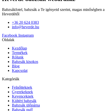
Babzsákfotel, babzsák a Te igényeid szerint, magas minőségben a
Heverdétől
+36 20 624 0383
info@heverde.hu
Facebook
Instagram
Oldalak
Kezdőlap
Termékek
Rólunk
Babzsák kisokos
Blog
Kapcsolat
Kategóriák
Felnőtteknek
Gyerekeknek
Kevenceknek
Kültéri babzsák
Babzsák ülőpárna
Babzsák puff