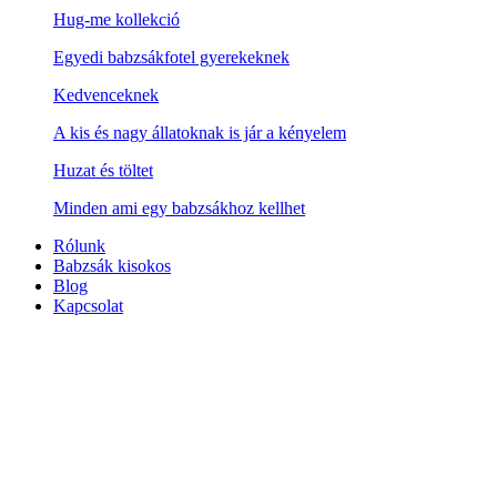
Hug-me kollekció
Egyedi babzsákfotel gyerekeknek
Kedvenceknek
A kis és nagy állatoknak is jár a kényelem
Huzat és töltet
Minden ami egy babzsákhoz kellhet
Rólunk
Babzsák kisokos
Blog
Kapcsolat