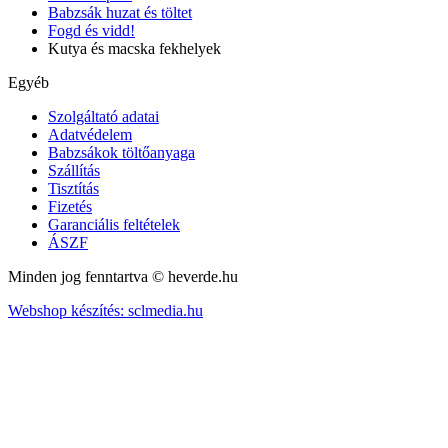
Babzsák huzat és töltet
Fogd és vidd!
Kutya és macska fekhelyek
Egyéb
Szolgáltató adatai
Adatvédelem
Babzsákok töltőanyaga
Szállítás
Tisztítás
Fizetés
Garanciális feltételek
ÁSZF
Minden jog fenntartva © heverde.hu
Webshop készítés: sclmedia.hu