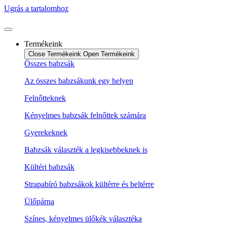
Ugrás a tartalomhoz
Termékeink
Close Termékeink
Open Termékeink
Összes babzsák
Az összes babzsákunk egy helyen
Felnőtteknek
Kényelmes babzsák felnőttek számára
Gyerekeknek
Babzsák választék a legkisebbeknek is
Kültéri babzsák
Strapabíró babzsákok kültérre és beltérre
Ülőpárna
Színes, kényelmes ülőkék választéka