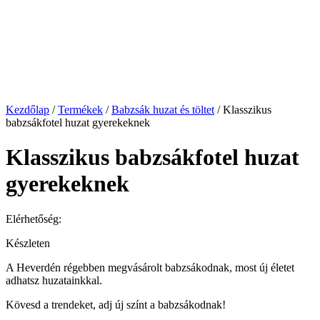
Kezdőlap
/
Termékek
/
Babzsák huzat és töltet
/ Klasszikus
babzsákfotel huzat gyerekeknek
Klasszikus babzsákfotel huzat
gyerekeknek
Elérhetőség:
Készleten
A Heverdén régebben megvásárolt babzsákodnak, most új életet
adhatsz huzatainkkal.
Kövesd a trendeket, adj új színt a babzsákodnak!