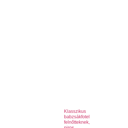
Klasszikus
babzsákfotel
felnőtteknek,
piros