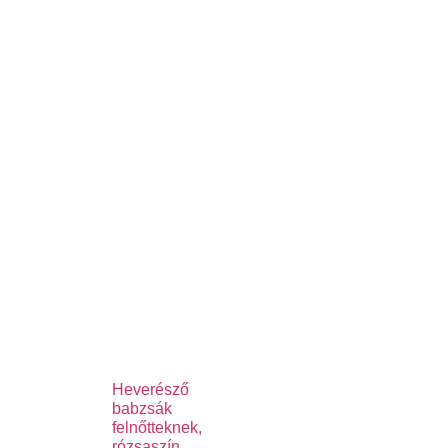
Heverésző
babzsák
felnőtteknek,
rózsaszín