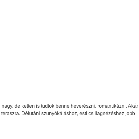
nagy, de ketten is tudtok benne heverészni, romantikázni. Akár
a teraszra. Délutáni szunyókáláshoz, esti csillagnézéshez jobb