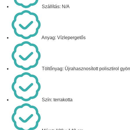
Szállítás: N/A
Anyag: Vízlepergetős
Töltőnyag: Újrahasznosított polisztirol gyö
Szín: terrakotta