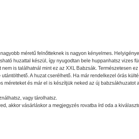
gnagyobb méretű felnőtteknek is nagyon kényelmes. Helyigénye 
osható huzattal készül, így nyugodtan bele huppanhatsz vizes für
 nem is találhatnál mint ez az XXL Babzsák. Természetesen ez is
utántölthető. A huzat cserélhető. Ha már rendelkezel órás külté
s méreteket és már el is készítjük neked az új babzsákhuzatot a
nálhatsz, vagy tárolhatsz.
d, akkor vásárláskor a megjegyzés rovatba írd oda a kiválasztott