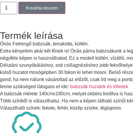
Kosárba teszem
Termék leírása
Óriás Fetrengő babzsák, terrakotta, kültéri.
Extra kényelem akár két főnek is! Óriás párna babzsákunk a le
négyféle képen is használhatod. Ez a modell kültéri, vízálló, m
Délutáni szunyókáláshoz, esti csillagnézéshez jobb fekvőhelyet
külső huzatot mosógépben 30 fokon ki lehet mosni. Belső része 
gond, ha nem nálunk vásároltad az előzőt, csak írd meg a ponto
lenne szükséged látogass el ide:
babzsák huzatok és töltetek
A babzsák mérete 140cmx180cm, melyet oldalra fordítva is hasz
Több színből is választhatsz. Ha nem a képen látható színűt kére
Választható színek: fekete, fehér, közép szürke, téglapiros