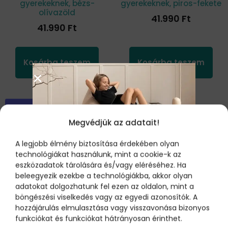
gyerekeknek, bézs-
gyerekeknek, piros-fekete
olívazöld
41.990
Ft
41.990
Ft
Kosárba teszem
Kosárba teszem
Ingyenes
Ingyenes
szállítás
szállítás
Megvédjük az adatait!
A legjobb élmény biztosítása érdekében olyan
technológiákat használunk, mint a cookie-k az
ÚJ FELIRATKOZÓKNAK:
eszközadatok tárolására és/vagy eléréséhez. Ha
1.000 FT
beleegyezik ezekbe a technológiákba, akkor olyan
KEDVEZMÉNY
adatokat dolgozhatunk fel ezen az oldalon, mint a
böngészési viselkedés vagy az egyedi azonosítók. A
Iratkozz fel hírlevelünkre és zsebeld be az
hozzájárulás elmulasztása vagy visszavonása bizonyos
1.000Ft-os kedvezményt, amit beválthatsz
funkciókat és funkciókat hátrányosan érinthet.
„Kisfőnök” babzsákfotel
„Nagyfőnök” felnőtt