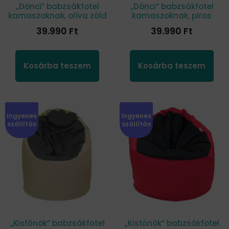
„Dönci” babzsákfotel
„Dönci” babzsákfotel
kamaszoknak, olíva zöld
kamaszoknak, piros
39.990
Ft
39.990
Ft
Kosárba teszem
Kosárba teszem
Ingyenes
Ingyenes
szállítás
szállítás
„Kisfőnök” babzsákfotel
„Kisfőnök” babzsákfotel