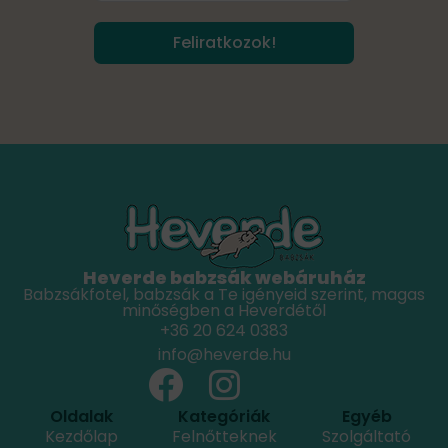
Feliratkozok!
Heverde babzsák webáruház
Babzsákfotel, babzsák a Te igényeid szerint, magas
minőségben a Heverdétől
+36 20 624 0383
info@heverde.hu
Oldalak
Kategóriák
Egyéb
Kezdőlap
Felnőtteknek
Szolgáltató