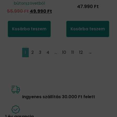
bútorszövetből
47.990
Ft
55.990
Ft
49.990
Ft
Kosárba teszem
Kosárba teszem
1
2
3
4
…
10
11
12
→
Ingyenes szállítás 30.000 Ft felett
1 év garancia