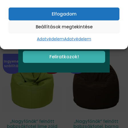
gyerekeknek, világoskék-
babzsákfotel fekete
bármely babzsákfotel megrendelése
bézs
színben
esetén.
41.990
Ft
47.990
Ft
Elfogadom
Beállítások megtekintése
Kosárba teszem
Kosárba teszem
Adatvédelem
Adatvédelem
Feliratkozok!
Ingyenes
Ingyenes
Akció
szállítás
szállítás
„Nagyfőnök” felnőtt
„Nagyfőnök” felnőtt
babzsákfotel lime zöld
babzsákfotel, barna