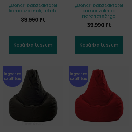
„Dönci” babzsákfotel
„Dönci” babzsákfotel
kamaszoknak, fekete
kamaszoknak,
narancssárga
39.990
Ft
39.990
Ft
Kosárba teszem
Kosárba teszem
Ingyenes
Ingyenes
szállítás
szállítás