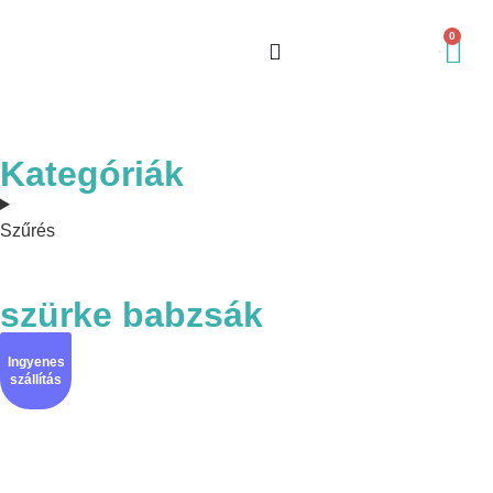
0
Kategóriák
Szűrés
szürke babzsák
Ingyenes
szállítás