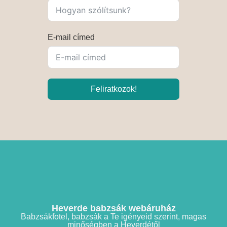
E-mail címed
Feliratkozok!
Heverde babzsák webáruház
Babzsákfotel, babzsák a Te igényeid szerint, magas
minőségben a Heverdétől