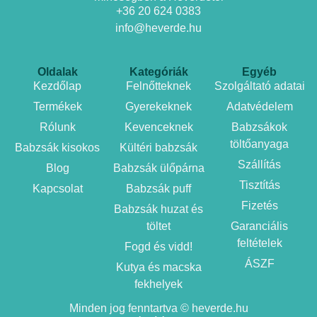
+36 20 624 0383
info@heverde.hu
Oldalak
Kategóriák
Egyéb
Kezdőlap
Felnőtteknek
Szolgáltató adatai
Termékek
Gyerekeknek
Adatvédelem
Rólunk
Kevenceknek
Babzsákok
töltőanyaga
Babzsák kisokos
Kültéri babzsák
Szállítás
Blog
Babzsák ülőpárna
Tisztítás
Kapcsolat
Babzsák puff
Fizetés
Babzsák huzat és
töltet
Garanciális
feltételek
Fogd és vidd!
ÁSZF
Kutya és macska
fekhelyek
Minden jog fenntartva © heverde.hu