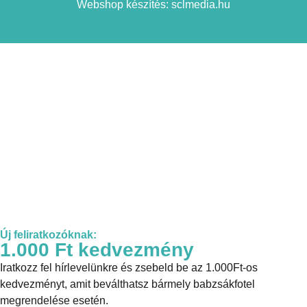
Webshop készítés: sclmedia.hu
Új feliratkozóknak:
1.000 Ft kedvezmény
Iratkozz fel hírlevelünkre és zsebeld be az 1.000Ft-os
kedvezményt, amit beválthatsz bármely babzsákfotel
megrendelése esetén.