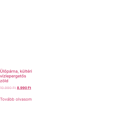
Ülőpárna, kültéri
vízlepergetős
zöld
10.990
Ft
8.990
Ft
Tovább olvasom