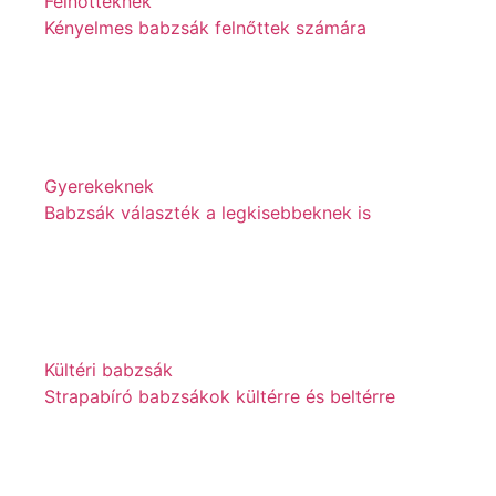
Felnőtteknek
Kényelmes babzsák felnőttek számára
Gyerekeknek
Babzsák választék a legkisebbeknek is
Kültéri babzsák
Strapabíró babzsákok kültérre és beltérre