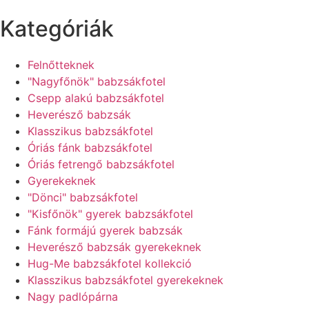
Kategóriák
Felnőtteknek
"Nagyfőnök" babzsákfotel
Csepp alakú babzsákfotel
Heverésző babzsák
Klasszikus babzsákfotel
Óriás fánk babzsákfotel
Óriás fetrengő babzsákfotel
Gyerekeknek
"Dönci" babzsákfotel
"Kisfőnök" gyerek babzsákfotel
Fánk formájú gyerek babzsák
Heverésző babzsák gyerekeknek
Hug-Me babzsákfotel kollekció
Klasszikus babzsákfotel gyerekeknek
Nagy padlópárna