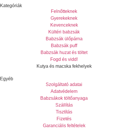
Kategóriák
Felnőtteknek
Gyerekeknek
Kevenceknek
Kültéri babzsák
Babzsák ülőpárna
Babzsák puff
Babzsák huzat és töltet
Fogd és vidd!
Kutya és macska fekhelyek
Egyéb
Szolgáltató adatai
Adatvédelem
Babzsákok töltőanyaga
Szállítás
Tisztítás
Fizetés
Garanciális feltételek