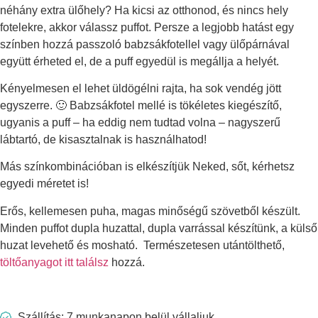
néhány extra ülőhely? Ha kicsi az otthonod, és nincs hely
fotelekre, akkor válassz puffot. Persze a legjobb hatást egy
színben hozzá passzoló babzsákfotellel vagy ülőpárnával
együtt érheted el, de a puff egyedül is megállja a helyét.
Kényelmesen el lehet üldögélni rajta, ha sok vendég jött
egyszerre. 🙂 Babzsákfotel mellé is tökéletes kiegészítő,
ugyanis a puff – ha eddig nem tudtad volna – nagyszerű
lábtartó, de kisasztalnak is használhatod!
Más színkombinációban is elkészítjük Neked, sőt, kérhetsz
egyedi méretet is!
Erős, kellemesen puha, magas minőségű szövetből készült.
Minden puffot dupla huzattal, dupla varrással készítünk, a külső
huzat levehető és mosható. Természetesen utántölthető,
töltőanyagot itt találsz
hozzá.
Szállítás: 7 munkanapon belül vállaljuk