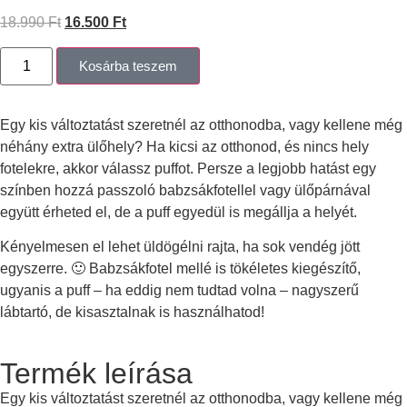
18.990
Ft
16.500
Ft
Kosárba teszem
Egy kis változtatást szeretnél az otthonodba, vagy kellene még
néhány extra ülőhely? Ha kicsi az otthonod, és nincs hely
fotelekre, akkor válassz puffot. Persze a legjobb hatást egy
színben hozzá passzoló babzsákfotellel vagy ülőpárnával
együtt érheted el, de a puff egyedül is megállja a helyét.
Kényelmesen el lehet üldögélni rajta, ha sok vendég jött
egyszerre. 🙂 Babzsákfotel mellé is tökéletes kiegészítő,
ugyanis a puff – ha eddig nem tudtad volna – nagyszerű
lábtartó, de kisasztalnak is használhatod!
Termék leírása
Egy kis változtatást szeretnél az otthonodba, vagy kellene még