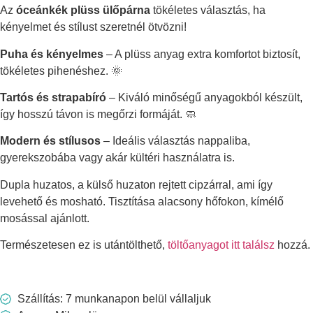
Az
óceánkék plüss ülőpárna
tökéletes választás, ha
kényelmet és stílust szeretnél ötvözni!
Puha és kényelmes
– A plüss anyag extra komfortot biztosít,
tökéletes pihenéshez. 🌞
Tartós és strapabíró
– Kiváló minőségű anyagokból készült,
így hosszú távon is megőrzi formáját. 🧼
Modern és stílusos
– Ideális választás nappaliba,
gyerekszobába vagy akár kültéri használatra is.
Dupla huzatos, a külső huzaton rejtett cipzárral, ami így
levehető és mosható. Tisztítása alacsony hőfokon, kímélő
mosással ajánlott.
Természetesen ez is utántölthető,
töltőanyagot itt találsz
hozzá.
Szállítás: 7 munkanapon belül vállaljuk