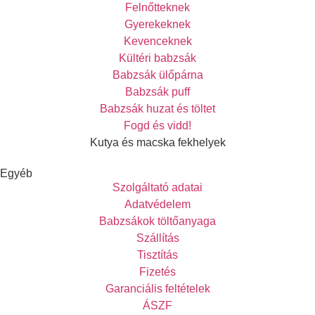
Felnőtteknek
Gyerekeknek
Kevenceknek
Kültéri babzsák
Babzsák ülőpárna
Babzsák puff
Babzsák huzat és töltet
Fogd és vidd!
Kutya és macska fekhelyek
Egyéb
Szolgáltató adatai
Adatvédelem
Babzsákok töltőanyaga
Szállítás
Tisztítás
Fizetés
Garanciális feltételek
ÁSZF