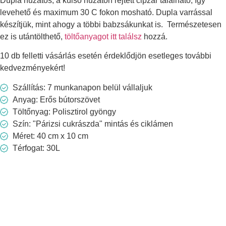
Dupla huzatos, a külső huzaton rejtett cipzár található, így
levehető és maximum 30 C fokon mosható. Dupla varrással
készítjük, mint ahogy a többi babzsákunkat is. Természetesen
ez is utántölthető,
töltőanyagot itt találsz
hozzá.
10 db felletti vásárlás esetén érdeklődjön esetleges további
kedvezményekért!
Szállítás: 7 munkanapon belül vállaljuk
Anyag: Erős bútorszövet
Töltőnyag: Polisztirol gyöngy
Szín: "Párizsi cukrászda" mintás és ciklámen
Méret: 40 cm x 10 cm
Térfogat: 30L