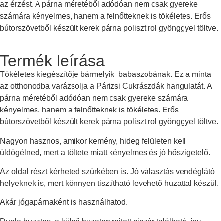
az érzést. A párna méretéből adódóan nem csak gyereke
számára kényelmes, hanem a felnőtteknek is tökéletes. Erős
bútorszövetből készült kerek párna polisztirol gyönggyel töltve.
Termék leírása
Tökéletes kiegészítője bármelyik babaszobának. Ez a minta
az otthonodba varázsolja a Párizsi Cukrászdák hangulatát. A
párna méretéből adódóan nem csak gyereke számára
kényelmes, hanem a felnőtteknek is tökéletes. Erős
bútorszövetből készült kerek párna polisztirol gyönggyel töltve.
Nagyon hasznos, amikor kemény, hideg felületen kell
üldögélned, mert a töltete miatt kényelmes és jó hőszigetelő.
Az oldal részt kérheted szürkében is. Jó választás vendéglátó
helyeknek is, mert könnyen tisztítható levehető huzattal készül.
Akár jógapárnaként is használhatod.