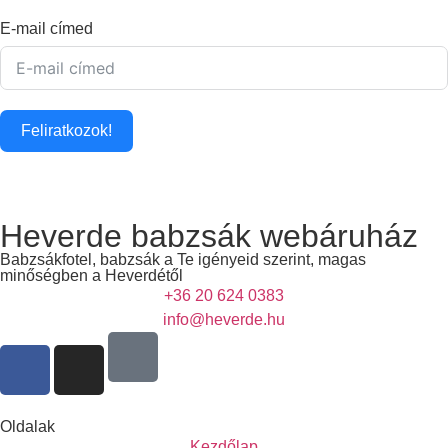
E-mail címed
Feliratkozok!
Heverde babzsák webáruház
Babzsákfotel, babzsák a Te igényeid szerint, magas
minőségben a Heverdétől
+36 20 624 0383
info@heverde.hu
Oldalak
Kezdőlap