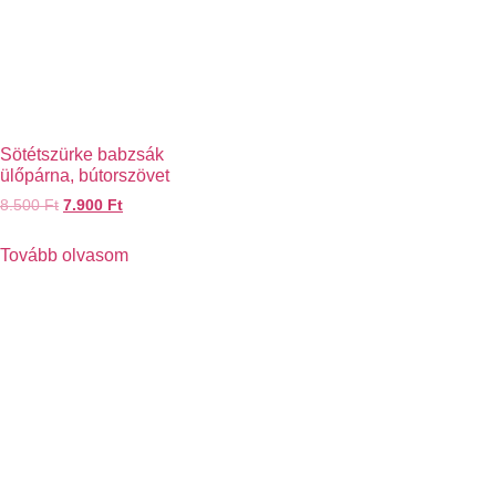
Sötétszürke babzsák
ülőpárna, bútorszövet
8.500
Ft
7.900
Ft
Tovább olvasom