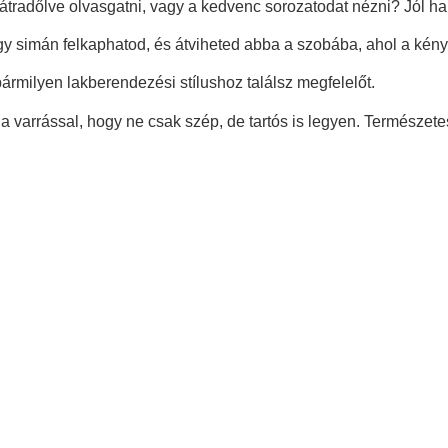
adőlve olvasgatni, vagy a kedvenc sorozatodat nézni? Jól han
 simán felkaphatod, és átviheted abba a szobába, ahol a kén
rmilyen lakberendezési stílushoz találsz megfelelőt.
a varrással, hogy ne csak szép, de tartós is legyen. Természete