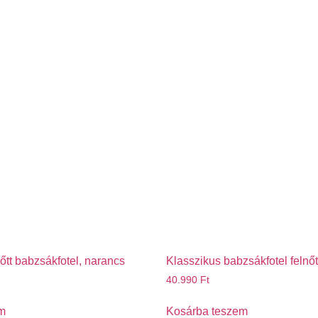
őtt babzsákfotel, narancs
Klasszikus babzsákfotel felnő
40.990
Ft
m
Kosárba teszem