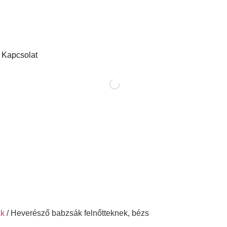
Kapcsolat
ák
/ Heverésző babzsák felnőtteknek, bézs