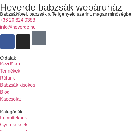
Heverde babzsák webáruház
Babzsákfotel, babzsák a Te igényeid szerint, magas minőségb
+36 20 624 0383
info@heverde.hu
Oldalak
Kezdőlap
Termékek
Rólunk
Babzsák kisokos
Blog
Kapcsolat
Kategóriák
Felnőtteknek
Gyerekeknek