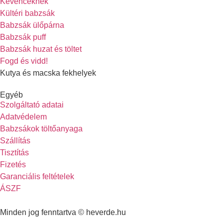
Kevenceknek
Kültéri babzsák
Babzsák ülőpárna
Babzsák puff
Babzsák huzat és töltet
Fogd és vidd!
Kutya és macska fekhelyek
Egyéb
Szolgáltató adatai
Adatvédelem
Babzsákok töltőanyaga
Szállítás
Tisztítás
Fizetés
Garanciális feltételek
ÁSZF
Minden jog fenntartva © heverde.hu