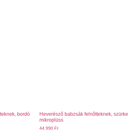
tteknek, bordó
Heverésző babzsák felnőtteknek, szürke
mikroplüss
44.990
Ft