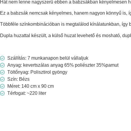
Hát nem lenne nagyszerű ebben a babzsákban kényelmesen hátr
Ez a babzsák nemcsak kényelmes, hanem nagyon könnyű is, így
Többféle színkombinációban is megtalálod kínálatunkban, így bá
Dupla huzattal készült, a külső huzat levehető és mosható, dupl
Szállítás: 7 munkanapon belül vállaljuk
Anyag: kevertszálas anyag 65% poliészter 35%pamut
Töltőnyag: Polisztirol gyöngy
Szín: Bézs
Méret: 140 cm x 90 cm
Térfogat: ~220 liter