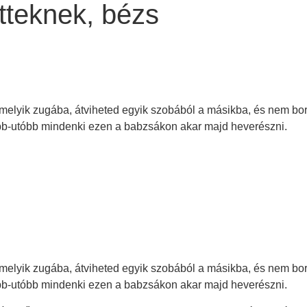
tteknek, bézs
elyik zugába, átviheted egyik szobából a másikba, és nem borít
lőbb-utóbb mindenki ezen a babzsákon akar majd heverészni.
elyik zugába, átviheted egyik szobából a másikba, és nem borít
lőbb-utóbb mindenki ezen a babzsákon akar majd heverészni.