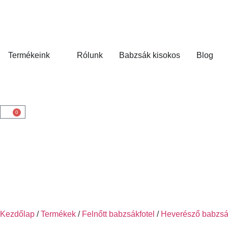
Termékeink
Rólunk
Babzsák kisokos
Blog
0
Kezdőlap
/
Termékek
/
Felnőtt babzsákfotel
/
Heverésző babzs