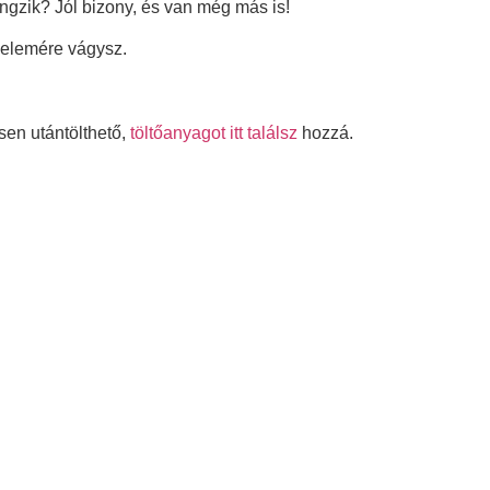
gzik? Jól bizony, és van még más is!
yelemére vágysz.
sen utántölthető,
töltőanyagot itt találsz
hozzá.