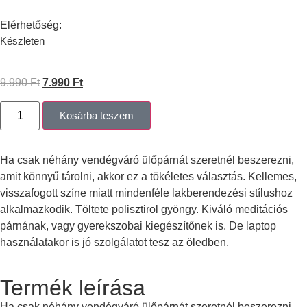
Elérhetőség:
Készleten
9.990
Ft
7.990
Ft
Kosárba teszem
Ha csak néhány vendégváró ülőpárnát szeretnél beszerezni,
amit könnyű tárolni, akkor ez a tökéletes választás. Kellemes,
visszafogott színe miatt mindenféle lakberendezési stílushoz
alkalmazkodik. Töltete polisztirol gyöngy. Kiváló meditációs
párnának, vagy gyerekszobai kiegészítőnek is. De laptop
használatakor is jó szolgálatot tesz az öledben.
Termék leírása
Ha csak néhány vendégváró ülőpárnát szeretnél beszerezni,