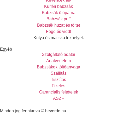
Kevenceknek
Kültéri babzsák
Babzsák ülőpárna
Babzsák puff
Babzsák huzat és töltet
Fogd és vidd!
Kutya és macska fekhelyek
Egyéb
Szolgáltató adatai
Adatvédelem
Babzsákok töltőanyaga
Szállítás
Tisztítás
Fizetés
Garanciális feltételek
ÁSZF
Minden jog fenntartva © heverde.hu