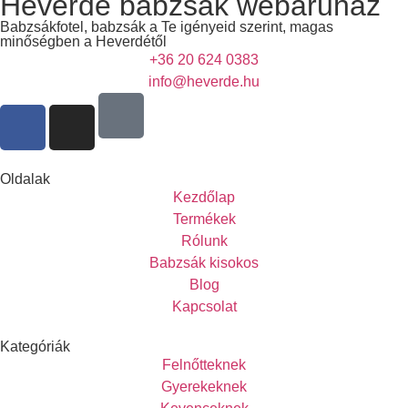
Heverde babzsák webáruház
Babzsákfotel, babzsák a Te igényeid szerint, magas
minőségben a Heverdétől
+36 20 624 0383
info@heverde.hu
Oldalak
Kezdőlap
Termékek
Rólunk
Babzsák kisokos
Blog
Kapcsolat
Kategóriák
Felnőtteknek
Gyerekeknek