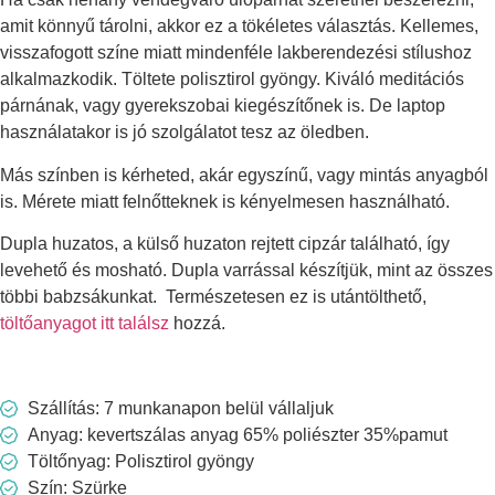
amit könnyű tárolni, akkor ez a tökéletes választás. Kellemes,
visszafogott színe miatt mindenféle lakberendezési stílushoz
alkalmazkodik. Töltete polisztirol gyöngy. Kiváló meditációs
párnának, vagy gyerekszobai kiegészítőnek is. De laptop
használatakor is jó szolgálatot tesz az öledben.
Más színben is kérheted, akár egyszínű, vagy mintás anyagból
is. Mérete miatt felnőtteknek is kényelmesen használható.
Dupla huzatos, a külső huzaton rejtett cipzár található, így
levehető és mosható. Dupla varrással készítjük, mint az összes
többi babzsákunkat. Természetesen ez is utántölthető,
töltőanyagot itt találsz
hozzá.
Szállítás: 7 munkanapon belül vállaljuk
Anyag: kevertszálas anyag 65% poliészter 35%pamut
Töltőnyag: Polisztirol gyöngy
Szín: Szürke