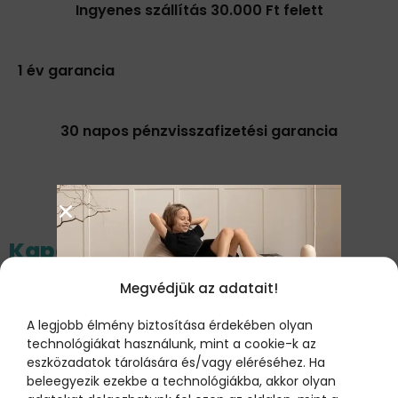
Ingyenes szállítás 30.000 Ft felett
1 év garancia
30 napos pénzvisszafizetési garancia
Kapcsolódó termékek
Megvédjük az adatait!
A legjobb élmény biztosítása érdekében olyan
Klasszikus babzsákfotel gyerekeknek,
technológiákat használunk, mint a cookie-k az
olivazöld
ÚJ FELIRATKOZÓKNAK:
eszközadatok tárolására és/vagy eléréséhez. Ha
1.000 FT
37.990
Ft
beleegyezik ezekbe a technológiákba, akkor olyan