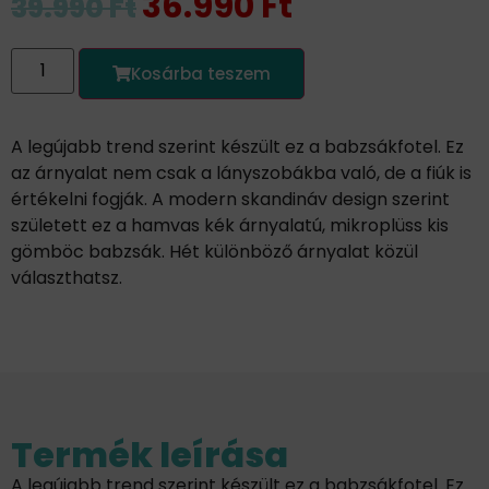
36.990
Ft
39.990
Ft
Kosárba teszem
A legújabb trend szerint készült ez a babzsákfotel. Ez
az árnyalat nem csak a lányszobákba való, de a fiúk is
értékelni fogják. A modern skandináv design szerint
született ez a hamvas kék árnyalatú, mikroplüss kis
gömböc babzsák. Hét különböző árnyalat közül
választhatsz.
Termék leírása
A legújabb trend szerint készült ez a babzsákfotel. Ez