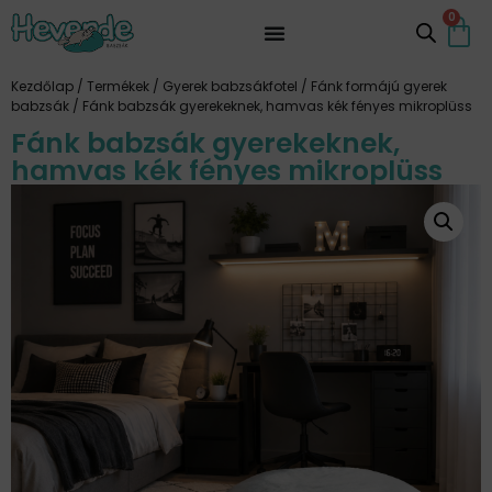
0
Kezdőlap
/
Termékek
/
Gyerek babzsákfotel
/
Fánk formájú gyerek
babzsák
/ Fánk babzsák gyerekeknek, hamvas kék fényes mikroplüss
Fánk babzsák gyerekeknek,
hamvas kék fényes mikroplüss