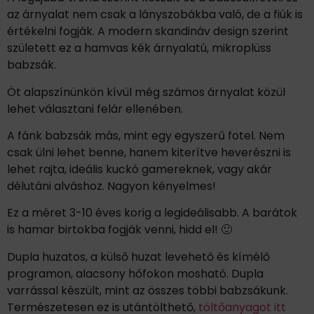
az árnyalat nem csak a lányszobákba való, de a fiúk is
értékelni fogják. A modern skandináv design szerint
született ez a hamvas kék árnyalatú, mikroplüss
babzsák.
Öt alapszínünkön kívül még számos árnyalat közül
lehet választani felár ellenében.
A fánk babzsák más, mint egy egyszerű fotel. Nem
csak ülni lehet benne, hanem kiterítve heverészni is
lehet rajta, ideális kuckó gamereknek, vagy akár
délutáni alváshoz. Nagyon kényelmes!
Ez a méret 3-10 éves korig a legideálisabb. A barátok
is hamar birtokba fogják venni, hidd el! 🙂
Dupla huzatos, a külső huzat levehető és kímélő
programon, alacsony hőfokon mosható. Dupla
varrással készült, mint az összes többi babzsákunk.
Természetesen ez is utántölthető,
töltőanyagot itt