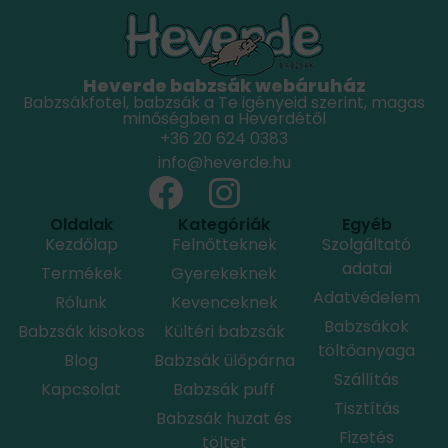
Heverde babzsák webáruház
Babzsákfotel, babzsák a Te igényeid szerint, magas
minőségben a Heverdétől
+36 20 624 0383
info@heverde.hu
Oldalak
Kategóriák
Egyéb
Kezdőlap
Felnőtteknek
Szolgáltató
adatai
Termékek
Gyerekeknek
Adatvédelem
Rólunk
Kevenceknek
Babzsákok
Babzsák kisokos
Kültéri babzsák
töltőanyaga
Blog
Babzsák ülőpárna
Szállítás
Kapcsolat
Babzsák puff
Tisztítás
Babzsák huzat és
Fizetés
töltet