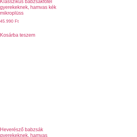
Klasszikus babzsákfotel
gyerekeknek, hamvas kék
mikroplüss
45.990
Ft
Kosárba teszem
Heverésző babzsák
gyerekeknek, hamvas