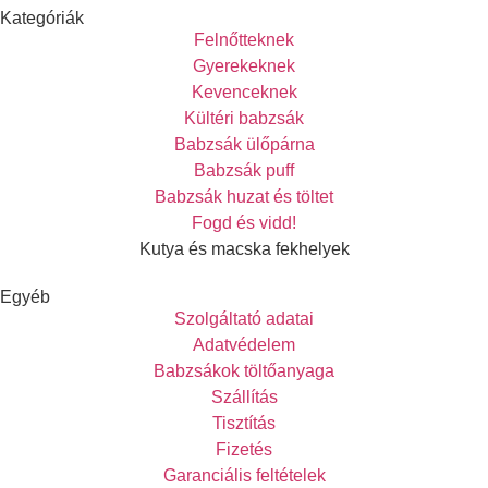
Kategóriák
Felnőtteknek
Gyerekeknek
Kevenceknek
Kültéri babzsák
Babzsák ülőpárna
Babzsák puff
Babzsák huzat és töltet
Fogd és vidd!
Kutya és macska fekhelyek
Egyéb
Szolgáltató adatai
Adatvédelem
Babzsákok töltőanyaga
Szállítás
Tisztítás
Fizetés
Garanciális feltételek