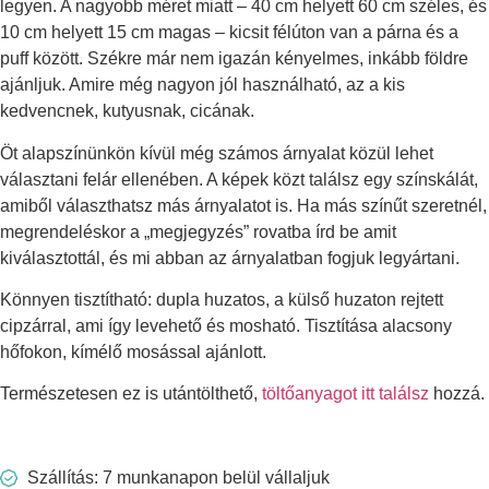
legyen. A nagyobb méret miatt – 40 cm helyett 60 cm széles, és
10 cm helyett 15 cm magas – kicsit félúton van a párna és a
puff között. Székre már nem igazán kényelmes, inkább földre
ajánljuk. Amire még nagyon jól használható, az a kis
kedvencnek, kutyusnak, cicának.
Öt alapszínünkön kívül még számos árnyalat közül lehet
választani felár ellenében. A képek közt találsz egy színskálát,
amiből választhatsz más árnyalatot is. Ha más színűt szeretnél,
megrendeléskor a „megjegyzés” rovatba írd be amit
kiválasztottál, és mi abban az árnyalatban fogjuk legyártani.
Könnyen tisztítható: dupla huzatos, a külső huzaton rejtett
cipzárral, ami így levehető és mosható. Tisztítása alacsony
hőfokon, kímélő mosással ajánlott.
Természetesen ez is utántölthető,
töltőanyagot itt találsz
hozzá.
Szállítás: 7 munkanapon belül vállaljuk