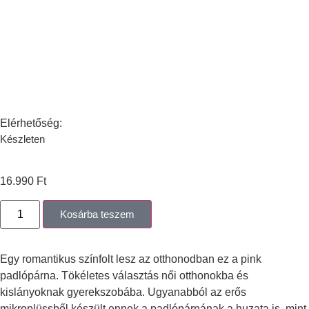
Elérhetőség:
Készleten
16.990
Ft
Kosárba teszem
Egy romantikus színfolt lesz az otthonodban ez a pink
padlópárna. Tökéletes választás női otthonokba és
kislányoknak gyerekszobába. Ugyanabból az erős
mikroplüssből készült ennek a padlópárnának a huzata is, mint