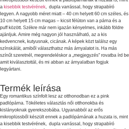
a
kisebbik testvérének
, dupla varrással, hogy strapabíró
legyen. A nagyobb méret miatt – 40 cm helyett 60 cm széles, és
10 cm helyett 15 cm magas – kicsit félúton van a párna és a
puff között. Székre már nem igazán kényelmes, inkább földre
ajánljuk. Amire még nagyon jól használható, az a kis
kedvencnek, kutyusnak, cicának. A képek közt találsz egy
színskálát, amiből választhatsz más árnyalatot is. Ha más
színűt szeretnél, megrendeléskor a „megjegyzés” rovatba írd be
amit kiválasztottál, és mi abban az árnyalatban fogjuk
legyártani.
Termék leírása
Egy romantikus színfolt lesz az otthonodban ez a pink
padlópárna. Tökéletes választás női otthonokba és
kislányoknak gyerekszobába. Ugyanabból az erős
mikroplüssből készült ennek a padlópárnának a huzata is, mint
a kisebbik testvérének, dupla varrással, hogy strapabíró