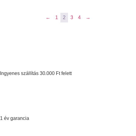
←
1
2
3
4
→
Ingyenes szállítás 30.000 Ft felett
1 év garancia