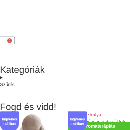
0
Kategóriák
Szűrés
Fogd és vidd!
Ingyenes
Ingyenes
szállítás
szállítás
Aromaterápiás