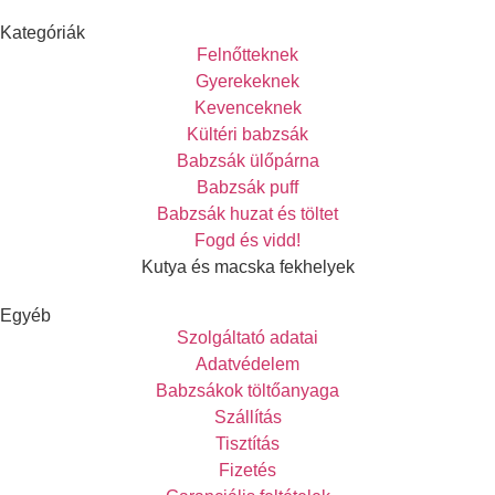
Kategóriák
Felnőtteknek
Gyerekeknek
Kevenceknek
Kültéri babzsák
Babzsák ülőpárna
Babzsák puff
Babzsák huzat és töltet
Fogd és vidd!
Kutya és macska fekhelyek
Egyéb
Szolgáltató adatai
Adatvédelem
Babzsákok töltőanyaga
Szállítás
Tisztítás
Fizetés