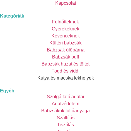
Kapcsolat
Kategóriák
Felnőtteknek
Gyerekeknek
Kevenceknek
Kültéri babzsák
Babzsák ülőpárna
Babzsák puff
Babzsák huzat és töltet
Fogd és vidd!
Kutya és macska fekhelyek
Egyéb
Szolgáltató adatai
Adatvédelem
Babzsákok töltőanyaga
Szállítás
Tisztítás