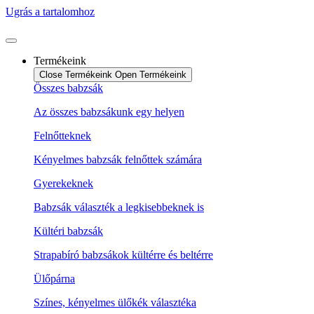
Ugrás a tartalomhoz
Termékeink
Close Termékeink
Open Termékeink
Összes babzsák
Az összes babzsákunk egy helyen
Felnőtteknek
Kényelmes babzsák felnőttek számára
Gyerekeknek
Babzsák választék a legkisebbeknek is
Kültéri babzsák
Strapabíró babzsákok kültérre és beltérre
Ülőpárna
Színes, kényelmes ülőkék választéka