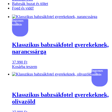
Babzsák huzat és töltet
Fogd és vidd!
Ingyenes
szállítás
Klasszikus babzsákfotel gyerekeknek,
narancssárga
37.990
Ft
Kosárba teszem
Ingyenes
szállítás
Klasszikus babzsákfotel gyerekeknek,
olivazöld