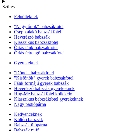
Szűrés
Felnőtteknek
"Nagyfőnök" babzsákfotel
Csepp alakú babzsákfotel
Heverésző babzsák
Klasszikus babzsákfotel
Óriás fánk babzsákfotel
Óriás fetrengő babzsákfotel
Gyerekeknek
"Dönci" babzsákfotel
"Kisfőnök" gyerek babzsákfotel
Fánk formájú gyerek babzsák
Heverésző babzsák gyerekeknek
Hug-Me babzsákfotel kollekció
Klasszikus babzsákfotel gyerekeknek
Nagy padlópárna
Kedvenceknek
Kültéri babzsák
Babzsák ülőpárna
Babzsák puff