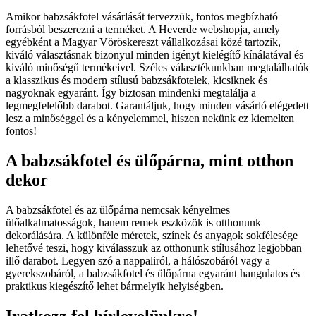
Amikor babzsákfotel vásárlását tervezzük, fontos megbízható
forrásból beszerezni a terméket. A Heverde webshopja, amely
egyébként a Magyar Vöröskereszt vállalkozásai közé tartozik,
kiváló választásnak bizonyul minden igényt kielégítő kínálatával és
kiváló minőségű termékeivel. Széles választékunkban megtalálhatók
a klasszikus és modern stílusú babzsákfotelek, kicsiknek és
nagyoknak egyaránt. Így biztosan mindenki megtalálja a
legmegfelelőbb darabot. Garantáljuk, hogy minden vásárló elégedett
lesz a minőséggel és a kényelemmel, hiszen nekünk ez kiemelten
fontos!
A babzsákfotel és ülőpárna, mint otthon
dekor
A babzsákfotel és az ülőpárna nemcsak kényelmes
ülőalkalmatosságok, hanem remek eszközök is otthonunk
dekorálására. A különféle méretek, színek és anyagok sokfélesége
lehetővé teszi, hogy kiválasszuk az otthonunk stílusához legjobban
illő darabot. Legyen szó a nappaliról, a hálószobáról vagy a
gyerekszobáról, a babzsákfotel és ülőpárna egyaránt hangulatos és
praktikus kiegészítő lehet bármelyik helyiségben.
Iratkozz fel hírlevelünkre!