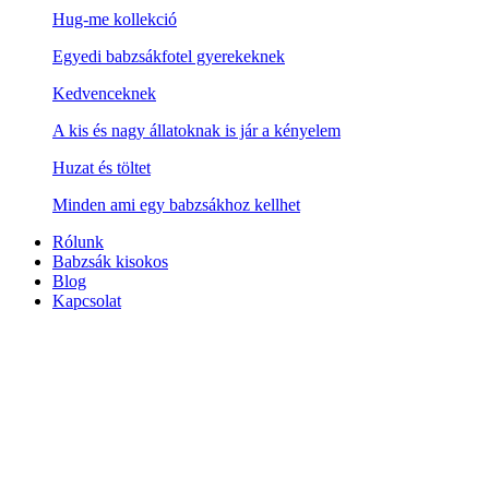
Hug-me kollekció
Egyedi babzsákfotel gyerekeknek
Kedvenceknek
A kis és nagy állatoknak is jár a kényelem
Huzat és töltet
Minden ami egy babzsákhoz kellhet
Rólunk
Babzsák kisokos
Blog
Kapcsolat