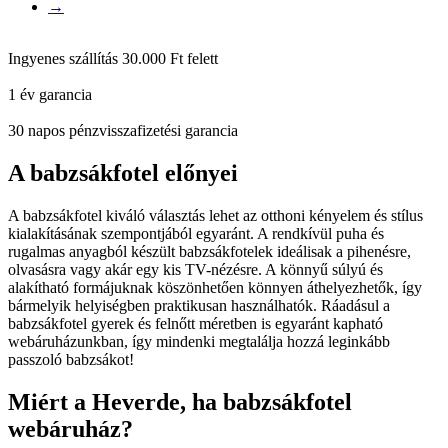
→
Ingyenes szállítás 30.000 Ft felett
1 év garancia
30 napos pénzvisszafizetési garancia
A babzsákfotel előnyei
A babzsákfotel kiváló választás lehet az otthoni kényelem és stílus
kialakításának szempontjából egyaránt. A rendkívül puha és
rugalmas anyagból készült babzsákfotelek ideálisak a pihenésre,
olvasásra vagy akár egy kis TV-nézésre. A könnyű súlyú és
alakítható formájuknak köszönhetően könnyen áthelyezhetők, így
bármelyik helyiségben praktikusan használhatók. Ráadásul a
babzsákfotel gyerek és felnőtt méretben is egyaránt kapható
webáruházunkban, így mindenki megtalálja hozzá leginkább
passzoló babzsákot!
Miért a Heverde, ha babzsákfotel
webáruház?