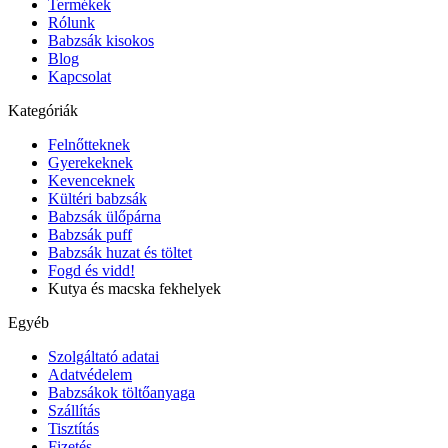
Termékek
Rólunk
Babzsák kisokos
Blog
Kapcsolat
Kategóriák
Felnőtteknek
Gyerekeknek
Kevenceknek
Kültéri babzsák
Babzsák ülőpárna
Babzsák puff
Babzsák huzat és töltet
Fogd és vidd!
Kutya és macska fekhelyek
Egyéb
Szolgáltató adatai
Adatvédelem
Babzsákok töltőanyaga
Szállítás
Tisztítás
Fizetés