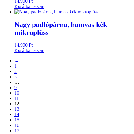
14.990
Ft
Kosárba teszem
Nagy padlópárna, hamvas kék
mikroplüss
14.990
Ft
Kosárba teszem
←
1
2
3
…
9
10
11
12
13
14
15
16
17